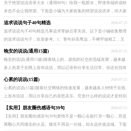
关于绝望说说语录大全（通用80句）给我一瓶胶水，即使幸福碎成粉
末也不会让我绝望。下面是小编为大家收集的绝望说说语录，供大家
参考，希望能够对大家有所帮助。1、如今是你踩死了我...
追求说说句子40句精选
2026-07-25
追求说说句子40句精选凡事追求零缺点零失误。以下是小编收集整理
的追求说说句子，欢迎参考。1、青年好高骛远，不稀罕做精工，又
欠学历经验干他们理想职务，高不成低不就，日日怨天尤...
晚安的说说(通用15篇)
2026-07-25
晚安的说说(通用15篇)随着线上的、虚拟的社交的迅猛发展，越来越
多人热衷于在网上发布说说，用以记录和分享生活日常。你还在找有
意思的说说文案吗？下面是小编收集整理的晚安的说...
心累的说说(15篇)
2026-07-25
心累的说说(15篇)随着社交网络的快速发展，越来越多人钟情于在线
上发布说说，用以分享自己的喜怒哀乐。究竟什么样的说说才是特别
的呢？以下是小编精心整理的心累的说说，欢迎阅读与...
【实用】朋友圈伤感语句39句
2026-07-25
【实用】朋友圈伤感语句39句爱情不是一颗心去敲打另一颗心，而是
两颗心共同撞击的火花。微笑不用花一分钱，却永远价值连城。下面