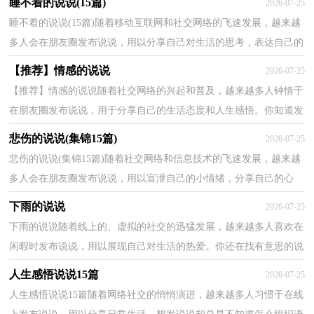
睡不着的说说(15篇)
2026-07-25
睡不着的说说(15篇)随着移动互联网和社交网络的飞速发展，越来越
多人会在朋友圈发布说说，用以分享自己对生活的思考，表达自己的
喜怒哀乐。什么样的说说才让人印象深刻呢？以下是小...
【推荐】情感的说说
2026-07-25
【推荐】情感的说说随着社交网络的兴起和普及，越来越多人钟情于
在朋友圈发布说说，用于分享自己的生活态度和人生感悟。你知道发
什么样的说说才能避免雷同吗？以下是小编为大家整...
悲伤的说说(集锦15篇)
2026-07-25
悲伤的说说(集锦15篇)随着社交网络和信息技术的飞速发展，越来越
多人会在朋友圈发布说说，用以宣泄自己的小情绪，分享自己的心
情。那么问题来了，到底什么样的说说才是低调奢华有内...
下雨的说说
2026-07-25
下雨的说说随着线上的、虚拟的社交的迅猛发展，越来越多人喜欢在
闲暇时发布说说，用以展现自己对生活的热爱。你还在找有意思的说
说文案吗？以下是小编为大家收集的下雨的说说，欢迎...
人生感悟说说15篇
2026-07-25
人生感悟说说15篇随着网络社交的悄悄演进，越来越多人习惯于在线