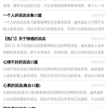
发现，哪有天生的好心态，不过是懂得调整调整再调整。每个人一天
都只有24小时，烦恼的事上多耽搁1秒，快乐的时间就缩...
一个人的说说合集15篇
2026-07-25
一个人的说说合集15篇随着网络社交蓬勃发展，越来越多人习惯于在
线上发布说说，用以分享自己的喜怒哀乐。究竟什么样的说说才是特
别的呢？以下是小编帮大家整理的一个人的说说，仅供...
【热门】关于情感的说说
2026-07-25
【热门】关于情感的说说随着网络社交的悄悄演进，越来越多人会在
闲暇时发表说说，用于分享快乐，宣泄伤感。那什么样的说说才是新
颖独特的呢？以下是小编为大家整理的关于情感的说说...
心情不好的说说15篇
2026-07-25
心情不好的说说15篇随着社交网络和信息技术的迅猛发展，越来越多
人喜欢在网上发布说说，用以分享自己对生活的思考，表达自己的喜
怒哀乐。什么样的说说才让人眼前一亮呢？以下是小编...
心累的说说(集合15篇)
2026-07-25
心累的说说(集合15篇)随着移动互联网和社交网络的发展，越来越多
人会在朋友圈发布说说，用以分享生活日常和自己的感悟。什么样的
说说才让人印象深刻呢？下面是小编帮大家整理的心...