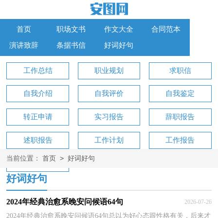
首页
职场文书
作文大全
合同范本
演讲致辞
条据书信
好词好句
工作总结
职业规划
求职信
自我介绍
自我评价
自我鉴定
转正申请
实习报告
辞职报告
述职报告
工作计划
工作报告
>
当前位置：
首页
好词好句
工作方案
好词好句
2024年经典治愈系晚安问候语64句
2026-07-26
2024年经典治愈系晚安问候语64句总以为好心态跟性格有关，后来才