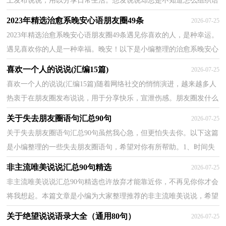
上发布说说，用以分享日常生活。想发说说却总是不知道怎么组织语
言？下面是小编精心整理的人生感悟说说，欢迎大家分...
2023年精选治愈系晚安心语朋友圈49条
2026-07-25
2023年精选治愈系晚安心语朋友圈49条遇见你喜欢的人，是种幸运。
遇见喜欢你的人是一种幸福。晚安！以下是小编整理的治愈系晚安心
语49条,欢迎大家阅读。1、人生短暂，活得粗糙一些...
喜欢一个人的说说(汇编15篇)
2026-07-25
喜欢一个人的说说(汇编15篇)随着网络社交的悄悄演进，越来越多人
热衷于在朋友圈发布说说，用于分享快乐，宣泄伤感。朋友圈发什么
样的说说才受欢迎呢？以下是小编精心整理的喜欢一个...
关于失去朋友圈语句汇总90句
2026-07-25
关于失去朋友圈语句汇总90句虽然我心急，但更怕失去你。以下这篇
是小编整理的一些失去朋友圈语句，希望对你有所帮助。1、时间失
去了均衡点，我的世界只剩下昨天。2、如果内心失去...
非主流唯美说说汇总90句精选
2026-07-25
非主流唯美说说汇总90句精选也许放弃才能靠近你，不再见你你才会
将我想起。本篇文章是小编为大家整理推荐的非主流唯美说说，希望
能帮助到大家。1、该是时候叻、为自己好好想想...
关于绝望说说语录大全（通用80句）
2026-07-25