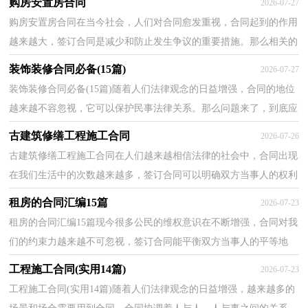
购房安置房合同
2026-07-27
购房安置房合同在当今社会，人们对合同愈发重视，合同起到的作用
越来越大，签订合同是减少和防止发生争议的重要措施。那么相关的
合同到底怎么写呢？下面是小编整理的购房安置房合同...
装饰装修合同必备(15篇)
2026-07-27
装饰装修合同必备(15篇)随着人们法律观念的日益增强，合同的地位
越来越不容忽视，它可以保护民事法律关系。那么问题来了，到底应
如何拟定合同呢？下面是小编收集整理的装饰装修合同...
古建筑修缮工程施工合同
2026-07-26
古建筑修缮工程施工合同在人们越来越相信法律的社会中，合同出现
在我们生活中的次数越来越多，签订合同可以明确双方当事人的权利
和义务。那么合同要怎么拟定？想必这让大家都很苦...
租房的合同汇编15篇
2026-07-23
租房的合同汇编15篇现今很多公民的维权意识在不断增强，合同对我
们的约束力越来越不可忽视，签订合同能平衡双方当事人的平等地
位。合同有不同的类型，当然也有不同的目的，下面是小...
工程施工合同(实用14篇)
2026-07-23
工程施工合同(实用14篇)随着人们法律观念的日益增强，越来越多的