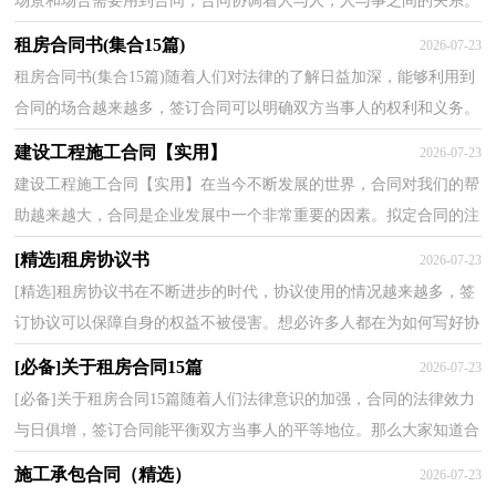
场景和场合需要用到合同，合同协调着人与人，人与事之间的关系。
那么大家知道合法的合同书怎么写吗？下面是小编整理...
租房合同书(集合15篇)
2026-07-23
租房合同书(集合15篇)随着人们对法律的了解日益加深，能够利用到
合同的场合越来越多，签订合同可以明确双方当事人的权利和义务。
你知道合同的主要内容是什么吗？以下是小编整理的...
建设工程施工合同【实用】
2026-07-23
建设工程施工合同【实用】在当今不断发展的世界，合同对我们的帮
助越来越大，合同是企业发展中一个非常重要的因素。拟定合同的注
意事项有许多，你确定会写吗？以下是小编为大家收集...
[精选]租房协议书
2026-07-23
[精选]租房协议书在不断进步的时代，协议使用的情况越来越多，签
订协议可以保障自身的权益不被侵害。想必许多人都在为如何写好协
议而烦恼吧，下面是小编整理的租房协议书，仅供参考...
[必备]关于租房合同15篇
2026-07-23
[必备]关于租房合同15篇随着人们法律意识的加强，合同的法律效力
与日俱增，签订合同能平衡双方当事人的平等地位。那么大家知道合
同的格式吗？以下是小编帮大家整理的关于租房合同...
施工承包合同（精选）
2026-07-23