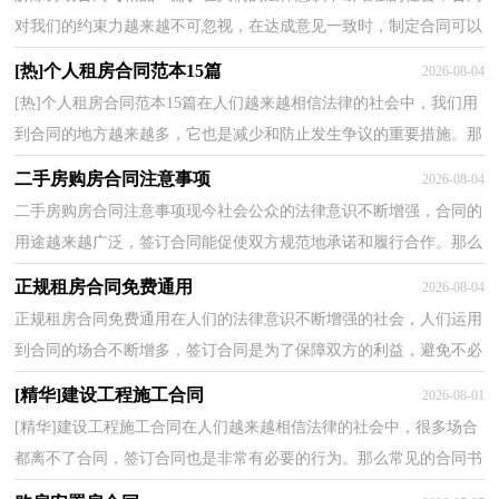
对我们的约束力越来越不可忽视，在达成意见一致时，制定合同可以
享有一定的自由。合同有不同的类型，当然也有不同的...
[热]个人租房合同范本15篇
2026-08-04
[热]个人租房合同范本15篇在人们越来越相信法律的社会中，我们用
到合同的地方越来越多，它也是减少和防止发生争议的重要措施。那
么大家知道合同的格式吗？以下是小编整理的个人租...
二手房购房合同注意事项
2026-08-04
二手房购房合同注意事项现今社会公众的法律意识不断增强，合同的
用途越来越广泛，签订合同能促使双方规范地承诺和履行合作。那么
常见的合同书是什么样的呢？以下是小编精心整理的...
正规租房合同免费通用
2026-08-04
正规租房合同免费通用在人们的法律意识不断增强的社会，人们运用
到合同的场合不断增多，签订合同是为了保障双方的利益，避免不必
要的争端。那么相关的合同到底怎么写呢？下面是小编...
[精华]建设工程施工合同
2026-08-01
[精华]建设工程施工合同在人们越来越相信法律的社会中，很多场合
都离不了合同，签订合同也是非常有必要的行为。那么常见的合同书
是什么样的呢？以下是小编为大家收集的建设工程施...