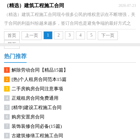
避免不必要的争端。拟定合同的注意事项有许多，你确定会写吗...
（精选）建筑工程施工合同
2026-07-23
（精选）建筑工程施工合同现今很多公民的维权意识在不断增强，关
于合同的利益纠纷越来越多，签订合同也是避免争端的最好方式之
一。那么合同要怎么拟定？想必这让大家都很苦恼吧，以下是...
1
2
3
4
5
首页
上一页
下一页
尾页
热门推荐
1
解除劳动合同【精品15篇】
2
[热]个人租房合同范本15篇
3
二手房购房合同注意事项
4
正规租房合同免费通用
5
[精华]建设工程施工合同
6
购房安置房合同
7
装饰装修合同必备(15篇)
8
古建筑修缮工程施工合同