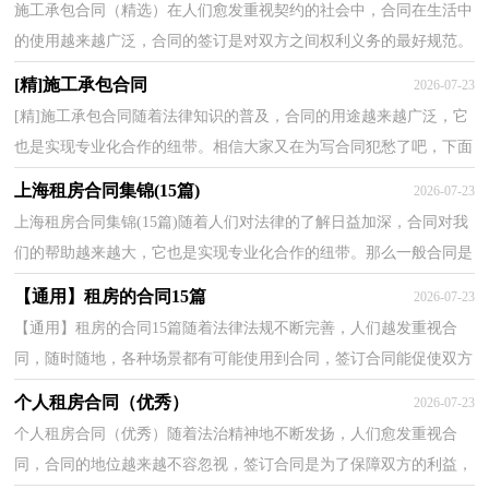
施工承包合同（精选）在人们愈发重视契约的社会中，合同在生活中
的使用越来越广泛，合同的签订是对双方之间权利义务的最好规范。
那么相关的合同到底怎么写呢？下面是小编整理的施工承...
[精]施工承包合同
2026-07-23
[精]施工承包合同随着法律知识的普及，合同的用途越来越广泛，它
也是实现专业化合作的纽带。相信大家又在为写合同犯愁了吧，下面
是小编帮大家整理的施工承包合同，供大家参考借鉴，希...
上海租房合同集锦(15篇)
2026-07-23
上海租房合同集锦(15篇)随着人们对法律的了解日益加深，合同对我
们的帮助越来越大，它也是实现专业化合作的纽带。那么一般合同是
怎么起草的呢？以下是小编为大家收集的上海租房合...
【通用】租房的合同15篇
2026-07-23
【通用】租房的合同15篇随着法律法规不断完善，人们越发重视合
同，随时随地，各种场景都有可能使用到合同，签订合同能促使双方
规范地承诺和履行合作。合同有不同的类型，当然也有不同...
个人租房合同（优秀）
2026-07-23
个人租房合同（优秀）随着法治精神地不断发扬，人们愈发重视合
同，合同的地位越来越不容忽视，签订合同是为了保障双方的利益，