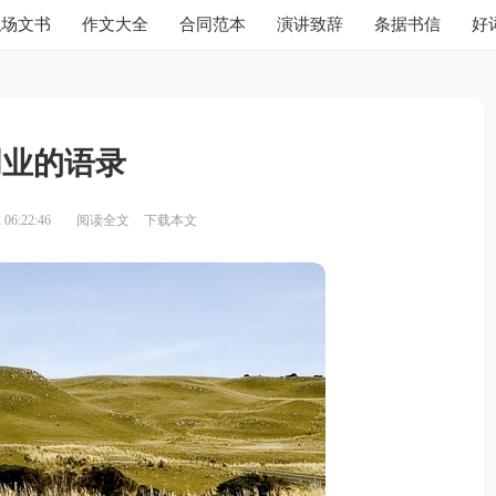
职场文书
作文大全
合同范本
演讲致辞
条据书信
好
创业的语录
06:22:46
阅读全文
下载本文