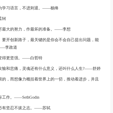
因为学习语言，不进则退。——杨绛
孟轲
，尽最大的努力，作最坏的准备。——李想
路。要开创新路子，最关键的是你会不会自己提出问题，能
——李政道
们变得更坚强。——白哲特
担欢愉和悲痛，灵魂还有什么意义，还叫什么人生?——舒婷
有限的，而想像力概括着世界上的一切，推动着进步，并且
作。——SethGodin
亦必有坚忍不拔之志。——苏轼