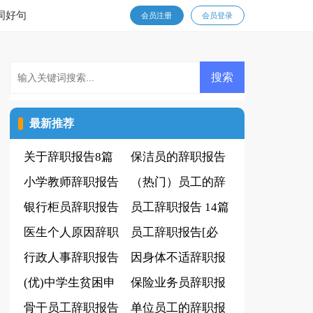
词好句
会员注册
会员登录
最新推荐
关于辞职报告8篇
保洁员的辞职报告
小学教师辞职报告
18篇
（热门）员工的辞
(优)
银行柜员辞职报告
职报告14篇
员工辞职报告 14篇
(集合15篇)
医生个人原因辞职
员工辞职报告[必
报告范文
行政人事辞职报告
备15篇]
因身体不适辞职报
(优)中学生贫困申
告
保险业务员辞职报
请书
骨干员工辞职报告
告精华【15篇】
单位员工的辞职报