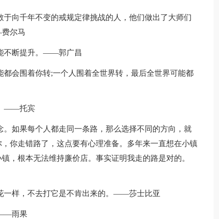
是敢于向千年不变的戒规定律挑战的人，他们做出了大师们
—费尔马
才能不断提升。——郭广昌
可能都会围着你转;一个人围着全世界转，最后全世界可能都
。——托宾
观念。如果每个人都走同一条路，那么选择不同的方向，就
你，你走错路了，这点要有心理准备。多年来一直想在小镇
小镇，根本无法维持廉价店。事实证明我走的路是对的。
火花一样，不去打它是不肯出来的。——莎士比亚
——雨果