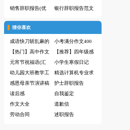
集合
销售辞职报告(优
告
银行辞职报告范文
选)
（实用）
猜你喜欢
成语快刀斩乱麻的
小考满分作文400
故事
【热门】高中作文
字合集8篇
【推荐】四年级感
集锦八篇
元宵节祝福语(汇
恩作文汇总5篇
小学生寒假日记
编15篇)
幼儿园大班教学工
(合集15篇)
精选计算机专业求
作总结(15篇)
感恩母亲节演讲稿
职信4篇
护士辞职报告
集合15篇
读后感
【精】
自我鉴定
作文大全
道歉信
劳动合同
述职报告