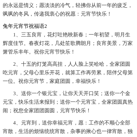
的永远是情义；愿淡淡的冷气，轻拂你从前一年的疲乏，
飒飒的冬风，传递我衷心的祝愿：元宵节快乐！
兔年元宵节祝福语2
1、三五良宵，花灯吐艳映新春；一年初望，明月生
辉度佳节。春夜灯花，几处笙歌腾朗月；良宵美景，万家
箫管乐丰年。祝你元宵节快乐！
2、十五的灯笼高高挂，人人脸上笑哈哈，全家团圆
吃元宵，父母心里乐开花，就算工作再劳累，陪伴父母第
一位。祝你元宵节，家庭团圆，幸福快乐！
3、送你一个银元宝，让你天天开口笑；送你一个金
元宝，快乐生活来报到；送你一个元宵宝，全家团圆真热
闹；祝您全家团团圆圆，元宵节快乐！
4、元宵到，送你幸福元宵，愿：工作的不顺心全部
宵散，生活的烦恼统统宵散，杂事的揪心也一律宵散，独