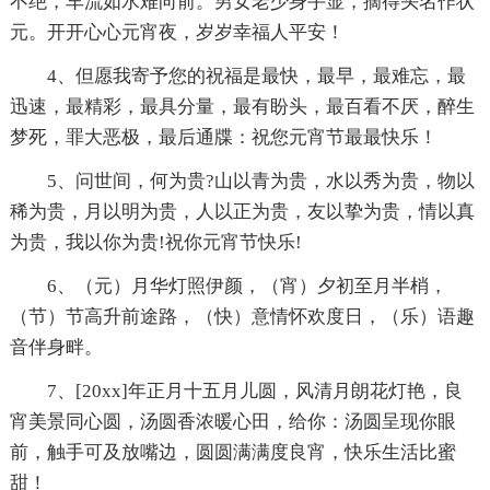
不绝，车流如水难向前。男女老少身手显，摘得头名作状
元。开开心心元宵夜，岁岁幸福人平安！
4、但愿我寄予您的祝福是最快，最早，最难忘，最
迅速，最精彩，最具分量，最有盼头，最百看不厌，醉生
梦死，罪大恶极，最后通牒：祝您元宵节最最快乐！
5、问世间，何为贵?山以青为贵，水以秀为贵，物以
稀为贵，月以明为贵，人以正为贵，友以挚为贵，情以真
为贵，我以你为贵!祝你元宵节快乐!
6、（元）月华灯照伊颜，（宵）夕初至月半梢，
（节）节高升前途路，（快）意情怀欢度日，（乐）语趣
音伴身畔。
7、[20xx]年正月十五月儿圆，风清月朗花灯艳，良
宵美景同心圆，汤圆香浓暖心田，给你：汤圆呈现你眼
前，触手可及放嘴边，圆圆满满度良宵，快乐生活比蜜
甜！