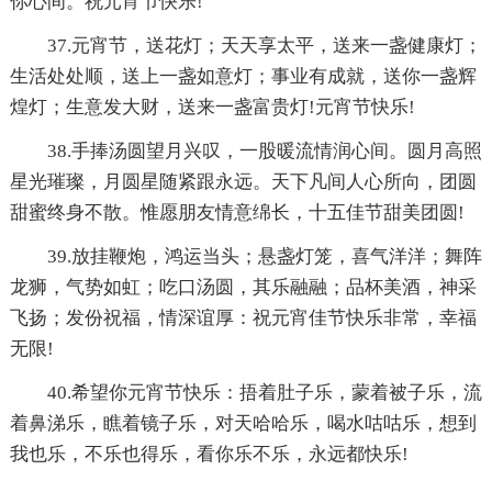
你心间。祝元宵节快乐!
37.元宵节，送花灯；天天享太平，送来一盏健康灯；
生活处处顺，送上一盏如意灯；事业有成就，送你一盏辉
煌灯；生意发大财，送来一盏富贵灯!元宵节快乐!
38.手捧汤圆望月兴叹，一股暖流情润心间。圆月高照
星光璀璨，月圆星随紧跟永远。天下凡间人心所向，团圆
甜蜜终身不散。惟愿朋友情意绵长，十五佳节甜美团圆!
39.放挂鞭炮，鸿运当头；悬盏灯笼，喜气洋洋；舞阵
龙狮，气势如虹；吃口汤圆，其乐融融；品杯美酒，神采
飞扬；发份祝福，情深谊厚：祝元宵佳节快乐非常，幸福
无限!
40.希望你元宵节快乐：捂着肚子乐，蒙着被子乐，流
着鼻涕乐，瞧着镜子乐，对天哈哈乐，喝水咕咕乐，想到
我也乐，不乐也得乐，看你乐不乐，永远都快乐!