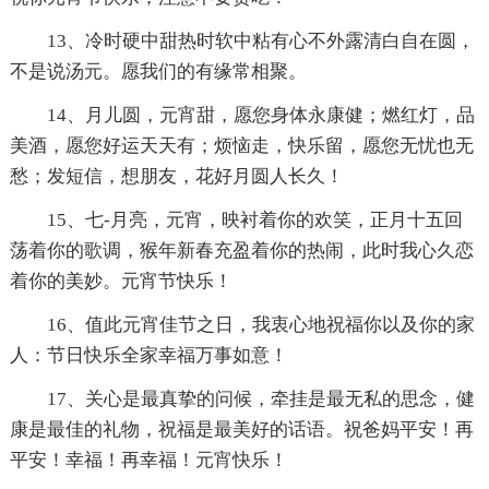
13、冷时硬中甜热时软中粘有心不外露清白自在圆，
不是说汤元。愿我们的有缘常相聚。
14、月儿圆，元宵甜，愿您身体永康健；燃红灯，品
美酒，愿您好运天天有；烦恼走，快乐留，愿您无忧也无
愁；发短信，想朋友，花好月圆人长久！
15、七-月亮，元宵，映衬着你的欢笑，正月十五回
荡着你的歌调，猴年新春充盈着你的热闹，此时我心久恋
着你的美妙。元宵节快乐！
16、值此元宵佳节之日，我衷心地祝福你以及你的家
人：节日快乐全家幸福万事如意！
17、关心是最真挚的问候，牵挂是最无私的思念，健
康是最佳的礼物，祝福是最美好的话语。祝爸妈平安！再
平安！幸福！再幸福！元宵快乐！