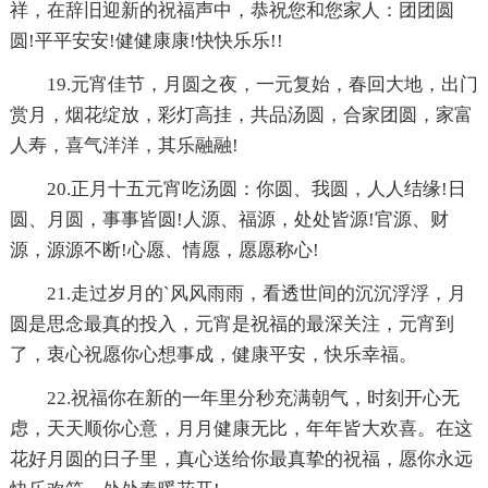
祥，在辞旧迎新的祝福声中，恭祝您和您家人：团团圆
圆!平平安安!健健康康!快快乐乐!!
19.元宵佳节，月圆之夜，一元复始，春回大地，出门
赏月，烟花绽放，彩灯高挂，共品汤圆，合家团圆，家富
人寿，喜气洋洋，其乐融融!
20.正月十五元宵吃汤圆：你圆、我圆，人人结缘!日
圆、月圆，事事皆圆!人源、福源，处处皆源!官源、财
源，源源不断!心愿、情愿，愿愿称心!
21.走过岁月的`风风雨雨，看透世间的沉沉浮浮，月
圆是思念最真的投入，元宵是祝福的最深关注，元宵到
了，衷心祝愿你心想事成，健康平安，快乐幸福。
22.祝福你在新的一年里分秒充满朝气，时刻开心无
虑，天天顺你心意，月月健康无比，年年皆大欢喜。在这
花好月圆的日子里，真心送给你最真挚的祝福，愿你永远