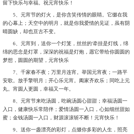
留下快乐与幸福。祝元宵快乐！
5、元宵节的灯火，是你含笑传情的眼睛。它缀在我
的心幕上；天空中的明月，就是你我爱情的见证，虽有阴
晴圆缺，却也亘古不变。
6、元宵到，送你一个灯笼，丝丝的'牵挂是灯线，绵
绵的思念是灯罩，深深的祝福是灯炮，愿它带给你圆圆的
梦想，圆圆的期望，元宵快乐
7、千家春不夜；万里月连宵。举国元宵夜；一路平
安歌。放手擎明月；开心乐元宵。阖家齐欢乐；同吃上元
丸。宵圆人更圆，幸福又一年。
8、元宵节来吃汤圆，吃碗汤圆心甜甜；幸福汤圆一
入口，健康快乐常陪伴；爱情汤圆一入口，心如细丝甜如
蜜；金钱汤圆一入口，财源滚滚斩不断！元宵快乐！
9、送你一盏漂亮的彩灯，点缀你多彩的人生，照亮