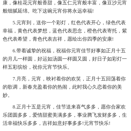
康，像桂花元宵般香甜，像五仁元宵般丰富，像豆沙元宵
般细腻延绵。吃下这碗元宵你将永远幸福!
5.元宵到，送你一个彩灯，红色代表开心，绿色代表
幸福，黄色代表梦想，蓝色代表思念，橙色代表寄托，紫
色代表希望，青色代表吉祥，愿绘出你四季的安康!
6.带着诚挚的祝福，祝福你元宵佳节好事如正月十五
的月儿一样圆，好运如汤圆一样圆又圆，好日子如彩灯一
样五彩缤纷，祝你元宵节快乐。
7.月亮，元宵，映衬着你的欢笑，正月十五回荡着你
的歌调，新春充盈着你的热闹，此时我心久恋着你的美
妙。
8.正月十五是元宵，佳节送来喜气多多，愿你合家欢
乐团圆多多，爱情甜蜜美满多多，事业腾飞发财多多，生
活幸福快乐多多，吉祥如意好事多多!元宵节快乐!