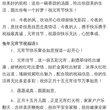
你美好的前程；送你一碗香甜的汤圆，吃出你甜美的生
活，圆出你每一个好梦！祝元宵节快乐！
10、今夜的风，吹动开心吹得烦恼无影踪，今夜的
月，悬挂牵挂悬挂思念真情话，今夜的人，携手快乐携手
祝福最真诚，元宵佳节，祝愿你快乐无比，心想事成。
兔年元宵节祝福语3
1、元宵节快乐聚会如意报道一起开心！
2、元宵佳节，送一袋五彩元宵，剔透翠绿吃出健
康，娇艳粉红吃出爱情，灿烂金黄吃出财富，浓厚火红吃
出运道，瑰丽炫紫吃出魅力，配合我的祝福信息，你的生
活将无比多姿多彩：祝你正月十五元宵佳节万事如意！
3、愿愿成真，圆圆如意。
4、正月十五月儿圆，正是元宵灯火明，家家户户乐
翻天，吉祥喜庆鞭炮欢，祝你平安全家顺，祝你健康全家