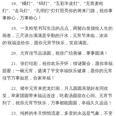
18、"橘灯"、"绢灯"、"五彩羊皮灯"、"无骨麦秸
灯"、"走马灯"、"孔明灯"灯灯照亮你的将来门路，祝你事
事称心，万事称心！
19、一支粉笔书写生活的点点，两鬓白发描绘人生的
画卷，三尺讲台满满是辛勤的汗水，元宵节来临，浓浓
的'祝福送给你，愿你元宵节快乐，笑容满面。
20、元宵佳节品汤圆，祝你广结善缘，事事圆满！
21、张灯结彩，祝你欢乐开怀；猜谜聚会，愿你幸福
甜蜜；一碗元宵，盛满了平安幸福快乐健康，愿你的元宵
佳节万事如意，合家幸福！
22、猪年元宵来把龙灯闹，月儿圆圆亲朋好友同欢
笑，举家团圆带来福运连连，吃着汤圆甜在心间。元宵节
到了，祝你元宵节快乐，万事都能圆圆，幸福久久远远！
23、纯粹的冬天悄悄流逝，多变的永远是气象，不变