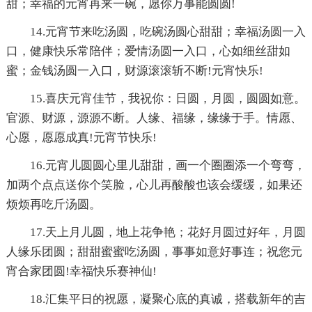
甜；幸福的元宵再来一碗，愿你万事能圆圆!
14.元宵节来吃汤圆，吃碗汤圆心甜甜；幸福汤圆一入
口，健康快乐常陪伴；爱情汤圆一入口，心如细丝甜如
蜜；金钱汤圆一入口，财源滚滚斩不断!元宵快乐!
15.喜庆元宵佳节，我祝你：日圆，月圆，圆圆如意。
官源、财源，源源不断。人缘、福缘，缘缘于手。情愿、
心愿，愿愿成真!元宵节快乐!
16.元宵儿圆圆心里儿甜甜，画一个圈圈添一个弯弯，
加两个点点送你个笑脸，心儿再酸酸也该会缓缓，如果还
烦烦再吃斤汤圆。
17.天上月儿圆，地上花争艳；花好月圆过好年，月圆
人缘乐团圆；甜甜蜜蜜吃汤圆，事事如意好事连；祝您元
宵合家团圆!幸福快乐赛神仙!
18.汇集平日的祝愿，凝聚心底的真诚，搭载新年的吉