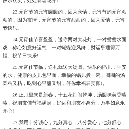
快乐欢笑，处处春暖花开!
23.元宵节的元宵圆圆的，因为亲情，元宵节的元宵粘
粘的，因为友情，元宵节的元宵甜甜的，因为爱情，元宵
节快乐。
24.元宵佳节喜盈盈，送你两对大花灯，一对鸳鸯水面
戏，称心如意好运气，一对蝴蝶迎风舞，财运亨通得万
福。祝节日快乐!
25.元宵佳节临，送礼就送大汤圆。快乐的陷儿，平安
的水，健康的皮儿包里面，幸福的锅儿煮一碗，圆圆的汤
圆粘又粘，吃到心里甜又甜，伴你幸福展笑颜!。
26.正月里来是新春，十五花灯闹乾坤，汤圆味美香喷
喷，祝朋友佳节福满身，好运和朋友不离分，万事如意永
开心!
27.我用十分诚心，九分真心，八分爱心，七分舒心，