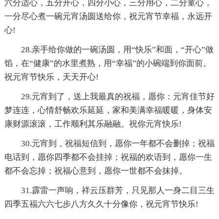
六分适心，五分开心，四分小心，三分用心，二分童心，
一分尽心煮一碗元宵汤圆送给你，祝元宵节幸福，永远开
心!
28.亲手给你做的一碗汤圆，用“快乐”和面，“开心”做
馅，在“健康”的水里煮熟，用“幸福”的小碗端到你面前。
祝元宵节快乐，天天开心!
29.元宵到了，送上我最真的祝福，愿你：元宵佳节好
梦连连，心情舒畅欢乐延延，家和美满幸福暖暖，身体安
康财源滚滚，工作顺利其乐融融。祝你元宵快乐!
30.元宵到，祝福短信到，愿你一年都不会删掉；祝福
电话到，愿你四季都不会挂掉；祝福的欢语到，愿你一生
都不会忘掉；祝福心意到，愿你一世都不会抹掉。
31.霹雷一声响，祥云压群芳，只见那人一身二目三生
四季五福六六七步八方久久十分像你，祝元宵节快乐!