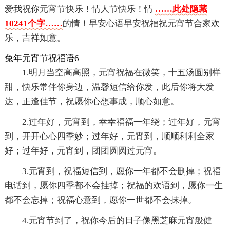
爱我祝你元宵节快乐！情人节快乐！情
……此处隐藏
10241个字……
的情！早安心语早安祝福祝元宵节合家欢
乐，吉祥如意。
兔年元宵节祝福语6
1.明月当空高高照，元宵祝福在微笑，十五汤圆别样
甜，快乐常伴你身边，温馨短信给你发，此后你将大发
达，正逢佳节，祝愿你心想事成，顺心如意。
2.过年好，元宵到，幸幸福福一年绕；过年好，元宵
到，开开心心四季妙；过年好，元宵到，顺顺利利全家
好；过年好，元宵到，团团圆圆过元宵。
3.元宵到，祝福短信到，愿你一年都不会删掉；祝福
电话到，愿你四季都不会挂掉；祝福的欢语到，愿你一生
都不会忘掉；祝福心意到，愿你一世都不会抹掉。
4.元宵节到了，祝你今后的日子像黑芝麻元宵般健