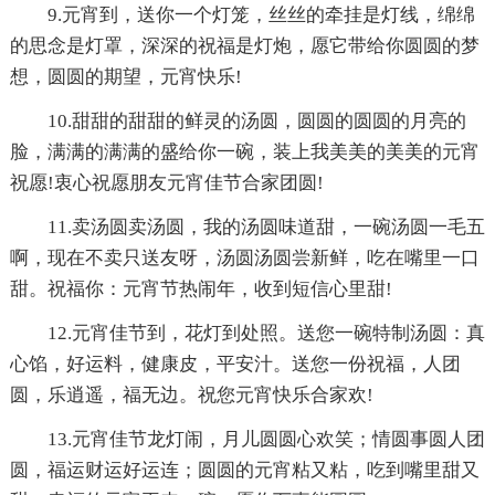
9.元宵到，送你一个灯笼，丝丝的牵挂是灯线，绵绵
的思念是灯罩，深深的祝福是灯炮，愿它带给你圆圆的梦
想，圆圆的期望，元宵快乐!
10.甜甜的甜甜的鲜灵的汤圆，圆圆的圆圆的月亮的
脸，满满的满满的盛给你一碗，装上我美美的美美的元宵
祝愿!衷心祝愿朋友元宵佳节合家团圆!
11.卖汤圆卖汤圆，我的汤圆味道甜，一碗汤圆一毛五
啊，现在不卖只送友呀，汤圆汤圆尝新鲜，吃在嘴里一口
甜。祝福你：元宵节热闹年，收到短信心里甜!
12.元宵佳节到，花灯到处照。送您一碗特制汤圆：真
心馅，好运料，健康皮，平安汁。送您一份祝福，人团
圆，乐逍遥，福无边。祝您元宵快乐合家欢!
13.元宵佳节龙灯闹，月儿圆圆心欢笑；情圆事圆人团
圆，福运财运好运连；圆圆的元宵粘又粘，吃到嘴里甜又