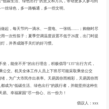
“低碳生活、绿色出行”的意义和方式，带动更多人参与到
多一丝绿色，多一路畅通，多一些文明。
。
滴做起，每天节约一滴水、一度电、一张纸……；购物时尽
用一次性筷子；夏季空调温度设置不低于26度，出门时提
能灯，并养成随手关灯的好习惯。
。
坐，能坐不开”的出行理念，积极倡导“135”出行方式，
内乘公交。机关全体工作人员上下班尽可能采取乘坐公交
拥堵，为广大市民作出表率。天易因你而精彩，天易因你而
都成为“低碳生活、绿色出行”的践行者，并能坚持这种生
天易、幸福家园”尽一份心、出一份力！
倡议人：xxx