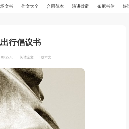
职场文书
作文大全
合同范本
演讲致辞
条据书信
好
色出行倡议书
08:25:43
阅读全文
下载本文