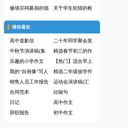
品15篇】
修缮宗祠募捐的倡
篇
关于学生犯错的检
议书
讨书
猜你喜欢
高中道歉信
二十年同学聚会发
中秋节演讲稿(集
言稿
精选春节初三的作
锦15篇)
乐趣的小学作文
文集锦九篇
【热门】适合早上
300字九篇
我的“自画像”写人
发的早安心语朋友
精选二年级放学作
的作文
销售人员工作报告
圈集锦44句
文四篇
运动会演讲稿(汇
(15篇)
合同范本
编15篇)
比喻句
日记
高中作文
辞职报告
初中作文