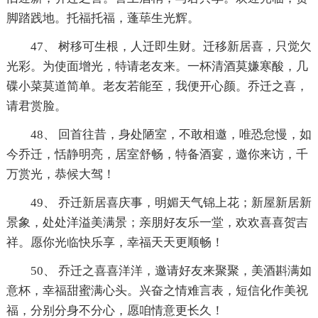
脚踏践地。托福托福，蓬荜生光辉。
47、 树移可生根，人迁即生财。迁移新居喜，只觉欠
光彩。为使面增光，特请老友来。一杯清酒莫嫌寒酸，几
碟小菜莫道简单。老友若能至，我便开心颜。乔迁之喜，
请君赏脸。
48、 回首往昔，身处陋室，不敢相邀，唯恐怠慢，如
今乔迁，恬静明亮，居室舒畅，特备酒宴，邀你来访，千
万赏光，恭候大驾！
49、 乔迁新居喜庆事，明媚天气锦上花；新屋新居新
景象，处处洋溢美满景；亲朋好友乐一堂，欢欢喜喜贺吉
祥。愿你光临快乐享，幸福天天更顺畅！
50、 乔迁之喜喜洋洋，邀请好友来聚聚，美酒斟满如
意杯，幸福甜蜜满心头。兴奋之情难言表，短信化作美祝
福，分别分身不分心，愿咱情意更长久！