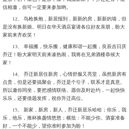
信相邀，你可一定要来参加哟。
12、 鸟枪换炮，新居报到，新新的房，新新的墙，但
是没有换新娘。明日在华天酒店宴请各位好友亲朋，盼大
家前来齐欢笑！
13、 幸福搬，快乐搬，健康和谐一起搬，良辰吉日庆
乔迁！盼大家明天前来凑热闹，我将在兄弟酒楼恭候大
家！
14、 乔迁新居住新房，心情舒服又亮堂，虽然新房有
点贵，但是还要搞聚会，乔迁是个引子，联系才是真意。
所以邀你同坐，要把感情联络。愿你及时赴约，一起快快
乐乐，还要借题发挥，祝你升迁高位。
15、 新家，新房，新人，乔迁新居乐哈哈；你乐，我
乐，他乐，推杯换盏情悠悠；横批：不能少你。酒宴准备
好，一个不能少，望你准时参加为盼！