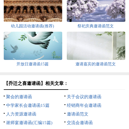
幼儿园活动邀请函(推荐)
祭祀庆典邀请函范文
开放日邀请函15篇
邀请嘉宾的邀请函范文
【乔迁之喜邀请函】相关文章：
聚会的邀请函
关于会议的邀请函
中学家长会邀请函15篇
经销商年会邀请函
人力资源邀请函
邀请函范文
谢师宴邀请函(汇编15篇)
交流会邀请函