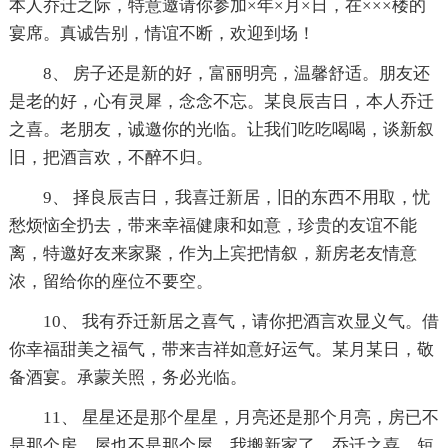
本人乔迁之际，特意邀请你参加×年×月×日，在×××楼的
宴席。真诚告别，情谊不断，欢迎到场！
8、 房子还是新的好，富丽明亮，温馨舒适。朋友还
是老的好，心有灵犀，念念不忘。某良辰吉日，本人乔迁
之喜。老朋友，诚邀你的光临。让我们吃吃喝喝，谈新叙
旧，把酒言欢，不醉不归。
9、 择良辰吉日，我喜迁新居，旧的东西不用取，忧
愁烦恼全扔去，带来幸福健康和如意，珍贵的友谊不能
离，特邀好友来家聚，作为上宾把情叙，新房老友情意
浓，留给你的座位不要空。
10、 我有乔迁新居之喜气，请你把酒言欢显义气。借
你幸福甜美之福气，带来吉祥如意好运气。某月某日，敬
备酒宴。承蒙关照，务必光临。
11、 星星还是那个星星，月亮还是那个月亮，房已不
是那个房，屋也不是那个屋，我搬新家了，乔迁之喜，短