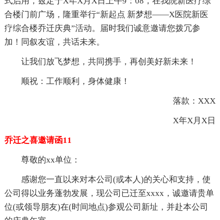
式启用，兹定于X年X月X日上午9：08，在我院新医疗综
合楼门前广场，隆重举行“新起点 新梦想——X医院新医
疗综合楼乔迁庆典”活动。届时我们诚意邀请您拨冗参
加！同叙友谊，共话未来。
让我们放飞梦想，共同携手，再创美好新未来！
顺祝：工作顺利，身体健康！
落款：XXX
X年X月X日
乔迁之喜邀请函11
尊敬的xx单位：
感谢您一直以来对本公司(或本人)的关心和支持，使
公司得以业务蓬勃发展，现公司已迁至xxxx，诚邀请贵单
位(或领导朋友)在(时间地点)参观公司新址，并赴本公司