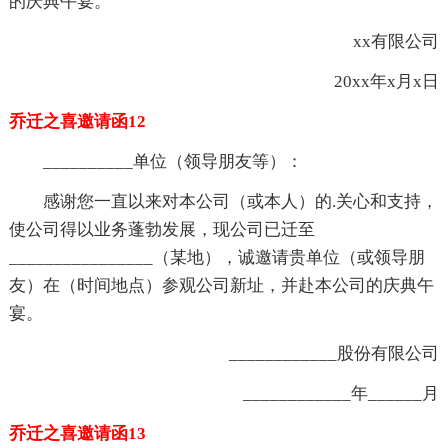
的庆典午宴。
xx有限公司
20xx年x月x日
乔迁之喜邀请函12
__________单位（领导朋友等）：
感谢您一直以来对本公司（或本人）的.关心和支持，
使公司得以业务蓬勃发展，现公司已迁至
________________（某地），诚邀请贵单位（或领导朋
友）在（时间地点）参观公司新址，并赴本公司的庆典午
宴。
____________股份有限公司
____________年______月
乔迁之喜邀请函13