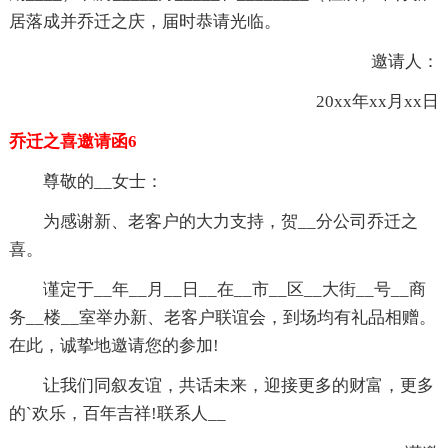
居落成并乔迁之庆，届时恭请光临。
邀请人：
20xx年xx月xx日
乔迁之喜邀请函6
尊敬的__女士：
为感谢新、老客户的大力支持，贺__分公司乔迁之
喜。
谨定于__年__月__日__在__市__区__大街__号__商
务__楼__室举办新、老客户联谊会，到场均有礼品相赠。
在此，诚挚地邀请您的参加!
让我们同叙友谊，共话未来，迎接更多的财富，更多
的`欢乐，百年吉祥!联系人__