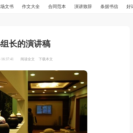
职场文书
作文大全
合同范本
演讲致辞
条据书信
好
小组长的演讲稿
16:37:41
阅读全文
下载本文