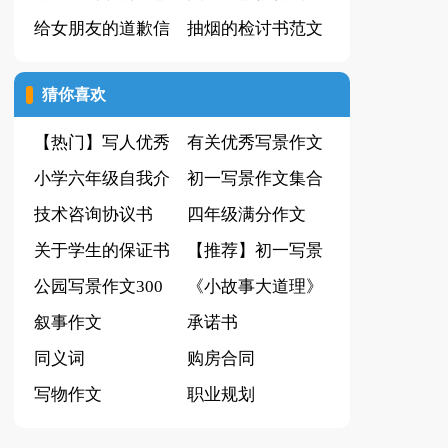
信
给女朋友的道歉信
篇
抽烟的检讨书范文
(精选15篇)
猜你喜欢
【热门】写人优秀
有关优秀写景作文
作文合集8篇
小学六年级自我介
汇总10篇
初一写景作文集合
绍模板集合四篇
技术咨询协议书
6篇
四年级满分作文
关于学生的保证书
300字汇总8篇
【推荐】初一写景
模板集合五篇
公园写景作文300
作文集锦八篇
《小故事大道理》
字集合五篇
叙事作文
读后感
承诺书
同义词
购房合同
写物作文
职业规划