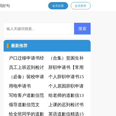
词好句
会员注册
会员登录
最新推荐
户口迁移申请书经
（合集）贫困生补
典[15篇]
员工上班迟到检讨
助申请书15篇
辞职申请书【常用
书(汇编15篇)
（必备）留校申请
3篇】
个人辞职申请书15
书
用电申请书
篇(精选)
个人原因辞职申请
写给客户道歉信范
书(常用15篇)
给老师的道歉信13
文
领导道歉信范文
篇
上课的迟到检讨书
给全班同学的道歉
范文
英语道歉信精选15