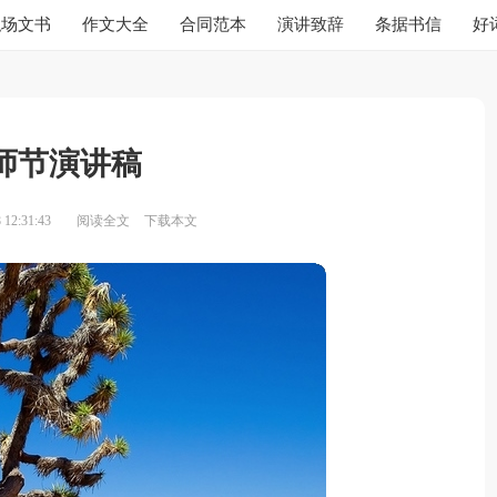
职场文书
作文大全
合同范本
演讲致辞
条据书信
好
师节演讲稿
12:31:43
阅读全文
下载本文