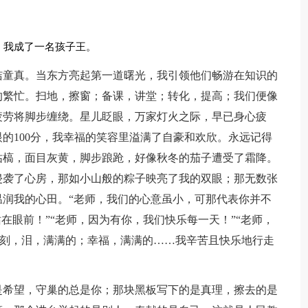
，我成了一名孩子王。
洁童真。当东方亮起第一道曙光，我引领他们畅游在知识的
的繁忙。扫地，擦窗；备课，讲堂；转化，提高；我们便像
疲劳将脚步缠绕。星儿眨眼，万家灯火之际，早已身心疲
的100分，我幸福的笑容里溢满了自豪和欢欣。永远记得
枯槁，面目灰黄，脚步踉跄，好像秋冬的茄子遭受了霜降。
侵袭了心房，那如小山般的粽子映亮了我的双眼；那无数张
润我的心田。“老师，我们的心意虽小，可那代表你并不
在眼前！”“老师，因为有你，我们快乐每一天！”“老师，
一刻，泪，满满的；幸福，满满的……我辛苦且快乐地行走
是希望，守巢的总是你；那块黑板写下的是真理，擦去的是