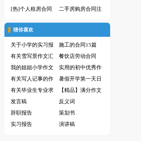
议书
[热]个人租房合同
讨书
二手房购房合同注
范本15篇
意事项
猜你喜欢
关于小学的实习报
施工的合同15篇
告
有关雪写景作文汇
餐饮店劳动合同
总六篇
我的姐姐小学作文
实用的初中优秀作
4篇
有关写人记事的作
文5篇
暑假开学第一天日
文集合九篇
有关毕业生专业求
记
【精品】满分作文
职信四篇
发言稿
300字集锦9篇
反义词
辞职报告
策划书
实习报告
演讲稿