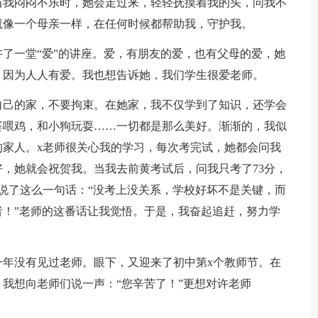
当我闷闷不乐时，她会走过来，轻轻抚摸着我的头，问我不
就像一个母亲一样，在任何时候都帮助我，守护我。
了一堂“爱”的讲座。爱，有朋友的爱，也有父母的爱，她
，因为人人有爱。我也想告诉她，我们学生很爱老师。
自己的家，不要拘束。在她家，我不仅学到了知识，还学会
婆喂鸡，和小狗玩耍……一切都是那么美好。渐渐的，我似
家人。x老师很关心我的学习，每次考完试，她都会问我
，她就会祝贺我。当我去前黄考试后，问我只考了73分，
说了这么一句话：“没考上没关系，学校好坏不是关键，而
！”老师的这番话让我觉悟。于是，我奋起追赶，努力学
一年没有见过老师。眼下，又迎来了初中第x个教师节。在
我想向老师们说一声：“您辛苦了！”更想对许老师