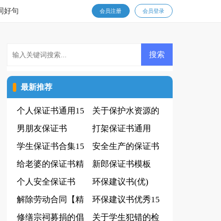
词好句
会员注册
会员登录
最新推荐
个人保证书通用15
关于保护水资源的
篇
男朋友保证书
建议书
打架保证书通用
学生保证书合集15
安全生产的保证书
篇
给老婆的保证书精
新郎保证书模板
选15篇
个人安全保证书
环保建议书(优)
(通用15篇)
解除劳动合同【精
环保建议书优秀15
品15篇】
修缮宗祠募捐的倡
篇
关于学生犯错的检