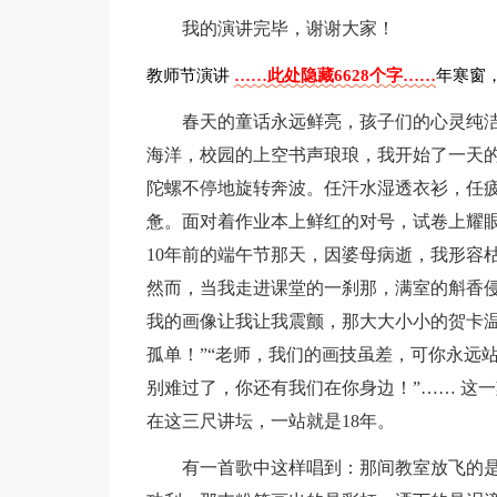
我的演讲完毕，谢谢大家！
教师节演讲
……此处隐藏6628个字……
年寒窗
春天的童话永远鲜亮，孩子们的心灵纯
海洋，校园的上空书声琅琅，我开始了一天
陀螺不停地旋转奔波。任汗水湿透衣衫，任
惫。面对着作业本上鲜红的对号，试卷上耀眼
10年前的端午节那天，因婆母病逝，我形容
然而，当我走进课堂的一刹那，满室的斛香
我的画像让我让我震颤，那大大小小的贺卡温
孤单！”“老师，我们的画技虽差，可你永远站
别难过了，你还有我们在你身边！”…… 这
在这三尺讲坛，一站就是18年。
有一首歌中这样唱到：那间教室放飞的