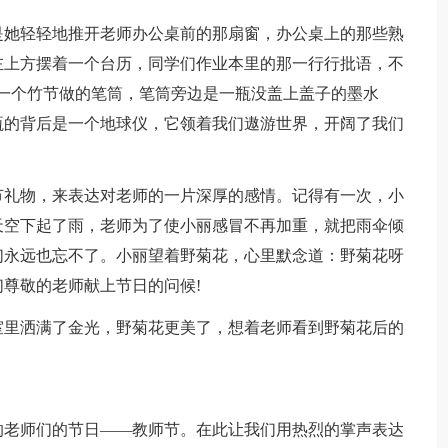
是她轻轻地推开老师办公桌前的那扇窗，办公桌上的那些熟
左上方摆着一个台历，同学们作业本里的那一行行批语，不
一个竹节做的笔筒，笔筒旁边是一瓶没盖上盖子的墨水
瓶的背后是一个地球仪，它领着我们遨游世界，开阔了我们
。
节礼物，来表达对老师的一片深厚的感情。记得有一次，小
天空下起了雨，老师为了使小丽感冒不再加重，就把雨伞倾
们永远也忘不了。小丽望着野菊花，心里默念道：野菊花呀
尊敬的老师献上节日的问候!
室里洒满了金光，野菊花更美了，想着老师看到野菊花后的
的老师们的节日——教师节。在此让我们用热烈的掌声表达