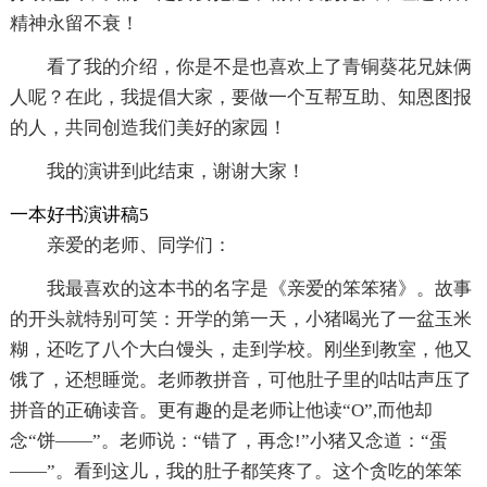
精神永留不衰！
看了我的介绍，你是不是也喜欢上了青铜葵花兄妹俩
人呢？在此，我提倡大家，要做一个互帮互助、知恩图报
的人，共同创造我们美好的家园！
我的演讲到此结束，谢谢大家！
一本好书演讲稿5
亲爱的老师、同学们：
我最喜欢的这本书的名字是《亲爱的笨笨猪》。故事
的开头就特别可笑：开学的第一天，小猪喝光了一盆玉米
糊，还吃了八个大白馒头，走到学校。刚坐到教室，他又
饿了，还想睡觉。老师教拼音，可他肚子里的咕咕声压了
拼音的正确读音。更有趣的是老师让他读“O”,而他却
念“饼——”。老师说：“错了，再念!”小猪又念道：“蛋
——”。看到这儿，我的肚子都笑疼了。这个贪吃的笨笨