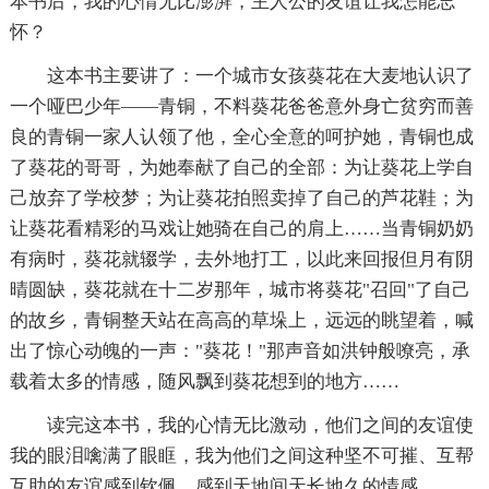
本书后，我的心情无比澎湃，主人公的友谊让我怎能忘
怀？
这本书主要讲了：一个城市女孩葵花在大麦地认识了
一个哑巴少年——青铜，不料葵花爸爸意外身亡贫穷而善
良的青铜一家人认领了他，全心全意的呵护她，青铜也成
了葵花的哥哥，为她奉献了自己的全部：为让葵花上学自
己放弃了学校梦；为让葵花拍照卖掉了自己的芦花鞋；为
让葵花看精彩的马戏让她骑在自己的肩上……当青铜奶奶
有病时，葵花就辍学，去外地打工，以此来回报但月有阴
晴圆缺，葵花就在十二岁那年，城市将葵花"召回"了自己
的故乡，青铜整天站在高高的草垛上，远远的眺望着，喊
出了惊心动魄的一声："葵花！"那声音如洪钟般嘹亮，承
载着太多的情感，随风飘到葵花想到的地方……
读完这本书，我的心情无比激动，他们之间的友谊使
我的眼泪噙满了眼眶，我为他们之间这种坚不可摧、互帮
互助的友谊感到钦佩，感到天地间天长地久的情感