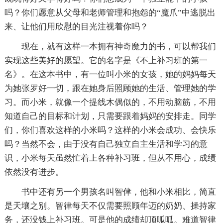
吗？你们愿意从父母和老师管理和抱怨的“魔爪”中逃脱出
来、让他们用欣慰的目光注视着你吗？
现在，就有这样一本拥有神奇魔力的书，可以帮我们
实现这些美好的愿望。它的名字是《不上补习班的第一
名》。在这本书中，有一位叫小米的女孩，她的妈妈每天
为她张罗好一切，跟在她身后照顾她的生活、管理她的学
习。而小米，就像一个提线木偶似的，不用动脑筋，不用
知道自己的目标和计划，只需要跟着妈妈的安排走。同学
们，你们喜欢这样的小米吗？这样的小米会成功、会快乐
吗？当然不会，由于没有自己独立自主生活和学习的意
识，小米每天虽然忙着上各种补习班，但从不用心，成绩
依然没有进步。
书中还有另一个男孩名叫智侓，他和小米相比，简直
是天壤之别。智律每天不仅需要照顾年迈的奶奶、操持家
务，还没钱上补习班。可是他的成绩却顶呱呱。难道智律