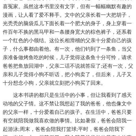
喜冤家。虽然这本书里没有文字，但有一幅幅幽默有趣的
漫画，让人看了爱不释手。文中的父亲长着一大把胡子，
光秃秃的脑袋瓜儿下面长着一个肥大的身子，身上穿着一
件百年不换的黑马甲和一条腰身宽大的棕色裤子，还系着
一个红色的小领结。这位长相滑稽的父亲十分爱自己的孩
子，什么事都由着他。有一次，他们钓到了一条鱼，当父
亲准备做烤鱼吃的时候，儿子觉得这条鱼十分可怜，请求
爸爸把鱼放回湖中，父亲二话不说就答应了;还有一次，父
亲和儿子觉得小狗不听话，把小狗卖了，但后来，儿子又
十分想念小狗，父亲就立刻把小狗买了回来。
这本书讲的都只是生活中的小事，但让我看到了感天
动地的父子情。这不禁让我想起了我的爸爸，他也像文中
的父亲一样，十分爱着自己的孩子。在生活中，爸爸只要
有空就陪我做我喜欢做的事情。比如暑假，爸爸会陪我一
起游泳;周末，爸爸会陪我打篮球;平时，爸爸会陪我下