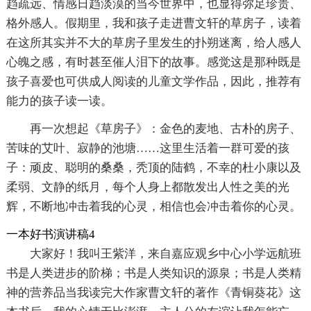
趋疏远、情感日趋淡漠的当今世界中，也显得弥足珍贵、
格外感人。假期里，我和孩子走进曹文轩的草房子，读着
在这所其实并不大的草房子里发生的扑朔迷离，给人感人
心魄之感，有时甚至催人泪下的故事。感觉这是那种既是
孩子喜爱也可供成人阅读的儿童文学作品，因此，推荐有
能力的孩子读一读。
再一次想起《草房子》：金色的麦地、古朴的房子、
苦味的艾叶、寂静的池塘……这里生活着一群可爱的孩
子：顽皮、聪明的桑桑，秃顶的陆鹤，不幸的杜小康以及
柔弱、文静的纸月，每个人身上都散发出人性之美的光
辉，不断地冲击着我的心灵，相信也会冲击着你的心灵。
一本好书演讲稿4
大家好！我叫王紫洋，来自嘉应观乡中心小学远航班
书是人类进步的阶梯；书是人类知识的源泉；书是人类精
神的营养品当我读完大作家曹文轩的著作《青铜葵花》这