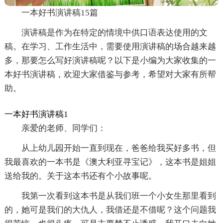
一本好书演讲稿15篇
演讲稿是作为在特定的情境中供口语表达使用的文
稿。在学习、工作生活中，需要使用演讲稿的场合越来越
多，那要怎么写好演讲稿呢？以下是小编为大家收集的一
本好书演讲稿，欢迎大家借鉴与参考，希望对大家有所帮
助。
一本好书演讲稿1
亲爱的老师、同学们：
从上幼儿园开始一直到现在，爸爸给我买好多书，但
我最喜欢的一本书是《澳大利亚寻宝记》，这本书是姐姐
送给我的。关于这本书还有个小故事呢。
我第一次看到这本书是从我们班一个小女生那里看到
的，她可是我们的大仇人，我借还是不借呢？这个问题我