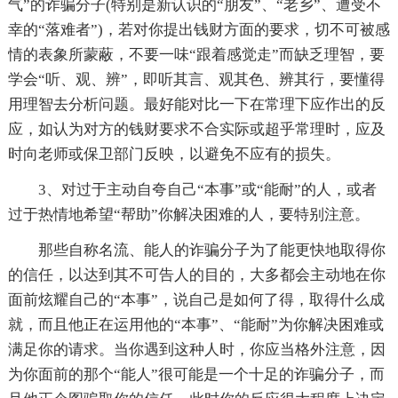
气”的诈骗分子(特别是新认识的“朋友”、“老乡”、遭受不
幸的“落难者”)，若对你提出钱财方面的要求，切不可被感
情的表象所蒙蔽，不要一味“跟着感觉走”而缺乏理智，要
学会“听、观、辨”，即听其言、观其色、辨其行，要懂得
用理智去分析问题。最好能对比一下在常理下应作出的反
应，如认为对方的钱财要求不合实际或超乎常理时，应及
时向老师或保卫部门反映，以避免不应有的损失。
3、对过于主动自夸自己“本事”或“能耐”的人，或者
过于热情地希望“帮助”你解决困难的人，要特别注意。
那些自称名流、能人的诈骗分子为了能更快地取得你
的信任，以达到其不可告人的目的，大多都会主动地在你
面前炫耀自己的“本事”，说自己是如何了得，取得什么成
就，而且他正在运用他的“本事”、“能耐”为你解决困难或
满足你的请求。当你遇到这种人时，你应当格外注意，因
为你面前的那个“能人”很可能是一个十足的诈骗分子，而