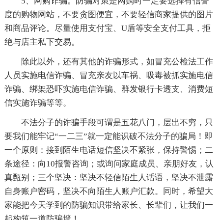
5、网购诈骗。防骗对策是网购时一定要选择有信誉
度的购物网站，不要贪图便宜，不要轻信商家提供的图片
和商品评论。尽量使用支付宝、U盾等安全支付工具，拒
绝与店主私下交易。
除此以外，还有其他的诈骗形式，如冒充公检法工作
人员实施电信诈骗、冒充亲友以车祸、吸毒被抓实施电信
诈骗、绑架恐吓实施电信诈骗、群发银行卡透支、消费短
信实施诈骗等等。
不法分子的诈骗手段可谓是五花八门，层出不穷，只
要我们能牢记“一二三”就一定能识破不法分子的骗局！即
一个原则：接到陌生电话短信坚决不紧张，保持警惕；二
条途径：向10报警咨询；或询问家庭成员、亲朋好友，认
真甄别；三个坚决：坚决不轻信陌生人话语，坚决不泄露
自身账户密码，坚决不向陌生人账户汇款。同时，希望大
家能把今天学到的防骗知识带给家长、长辈们，让我们一
起构筑一道防骗墙！