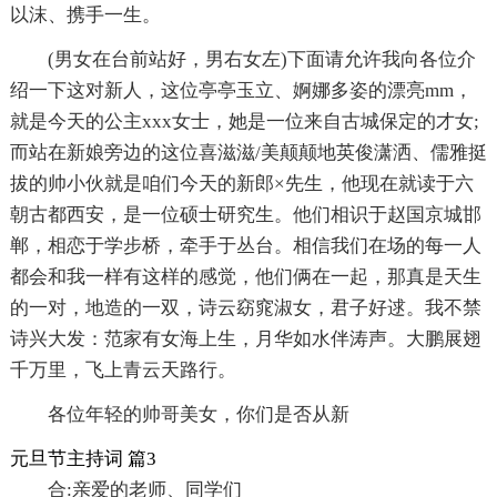
以沫、携手一生。
(男女在台前站好，男右女左)下面请允许我向各位介
绍一下这对新人，这位亭亭玉立、婀娜多姿的漂亮mm，
就是今天的公主xxx女士，她是一位来自古城保定的才女;
而站在新娘旁边的这位喜滋滋/美颠颠地英俊潇洒、儒雅挺
拔的帅小伙就是咱们今天的新郎×先生，他现在就读于六
朝古都西安，是一位硕士研究生。他们相识于赵国京城邯
郸，相恋于学步桥，牵手于丛台。相信我们在场的每一人
都会和我一样有这样的感觉，他们俩在一起，那真是天生
的一对，地造的一双，诗云窈窕淑女，君子好逑。我不禁
诗兴大发：范家有女海上生，月华如水伴涛声。大鹏展翅
千万里，飞上青云天路行。
各位年轻的帅哥美女，你们是否从新
元旦节主持词 篇3
合:亲爱的老师、同学们