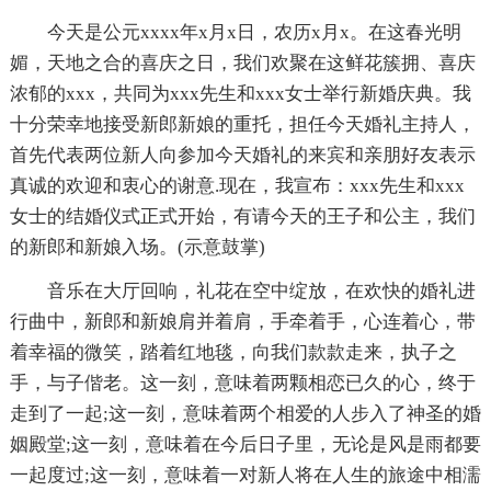
今天是公元xxxx年x月x日，农历x月x。在这春光明
媚，天地之合的喜庆之日，我们欢聚在这鲜花簇拥、喜庆
浓郁的xxx，共同为xxx先生和xxx女士举行新婚庆典。我
十分荣幸地接受新郎新娘的重托，担任今天婚礼主持人，
首先代表两位新人向参加今天婚礼的来宾和亲朋好友表示
真诚的欢迎和衷心的谢意.现在，我宣布：xxx先生和xxx
女士的结婚仪式正式开始，有请今天的王子和公主，我们
的新郎和新娘入场。(示意鼓掌)
音乐在大厅回响，礼花在空中绽放，在欢快的婚礼进
行曲中，新郎和新娘肩并着肩，手牵着手，心连着心，带
着幸福的微笑，踏着红地毯，向我们款款走来，执子之
手，与子偕老。这一刻，意味着两颗相恋已久的心，终于
走到了一起;这一刻，意味着两个相爱的人步入了神圣的婚
姻殿堂;这一刻，意味着在今后日子里，无论是风是雨都要
一起度过;这一刻，意味着一对新人将在人生的旅途中相濡