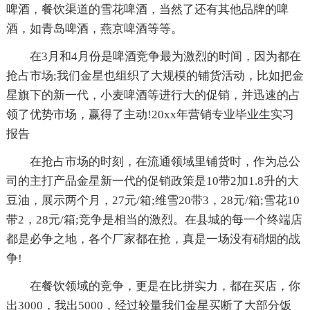
啤酒，餐饮渠道的雪花啤酒，当然了还有其他品牌的啤
酒，如青岛啤酒，燕京啤酒等等。
在3月和4月份是啤酒竞争最为激烈的时间，因为都在
抢占市场;我们金星也组织了大规模的铺货活动，比如把金
星旗下的新一代，小麦啤酒等进行大的促销，并迅速的占
领了优势市场，赢得了主动!20xx年营销专业毕业生实习
报告
在抢占市场的时刻，在流通领域里铺货时，作为总公
司的主打产品金星新一代的促销政策是10带2加1.8升的大
豆油，展示两个月，27元/箱;维雪20带3，28元/箱;雪花10
带2，28元/箱;竞争是相当的激烈。在县城的每一个终端店
都是必争之地，各个厂家都在抢，真是一场没有硝烟的战
争!
在餐饮领域的竞争，更是在比拼实力，都在买店，你
出3000，我出5000，经过较量我们金星买断了大部分饭