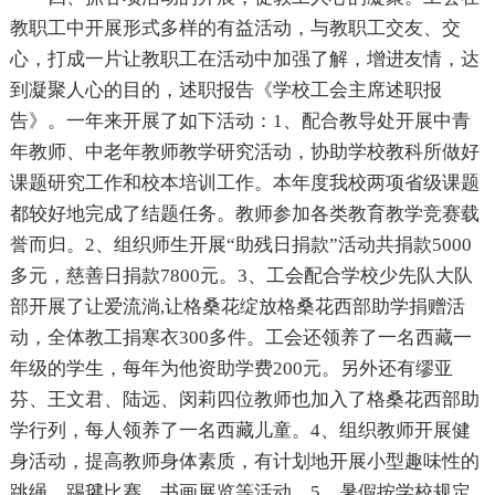
教职工中开展形式多样的有益活动，与教职工交友、交
心，打成一片让教职工在活动中加强了解，增进友情，达
到凝聚人心的目的，述职报告《学校工会主席述职报
告》。一年来开展了如下活动：1、配合教导处开展中青
年教师、中老年教师教学研究活动，协助学校教科所做好
课题研究工作和校本培训工作。本年度我校两项省级课题
都较好地完成了结题任务。教师参加各类教育教学竞赛载
誉而归。2、组织师生开展“助残日捐款”活动共捐款5000
多元，慈善日捐款7800元。3、工会配合学校少先队大队
部开展了让爱流淌,让格桑花绽放格桑花西部助学捐赠活
动，全体教工捐寒衣300多件。工会还领养了一名西藏一
年级的学生，每年为他资助学费200元。另外还有缪亚
芬、王文君、陆远、闵莉四位教师也加入了格桑花西部助
学行列，每人领养了一名西藏儿童。4、组织教师开展健
身活动，提高教师身体素质，有计划地开展小型趣味性的
跳绳、踢毽比赛，书画展览等活动。5、暑假按学校规定