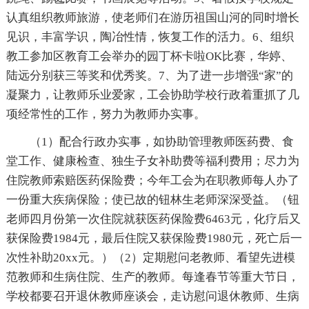
认真组织教师旅游，使老师们在游历祖国山河的同时增长
见识，丰富学识，陶冶性情，恢复工作的活力。6、组织
教工参加区教育工会举办的园丁杯卡啦OK比赛，华婷、
陆远分别获三等奖和优秀奖。7、为了进一步增强“家”的
凝聚力，让教师乐业爱家，工会协助学校行政着重抓了几
项经常性的工作，努力为教师办实事。
（1）配合行政办实事，如协助管理教师医药费、食
堂工作、健康检查、独生子女补助费等福利费用；尽力为
住院教师索赔医药保险费；今年工会为在职教师每人办了
一份重大疾病保险；使已故的钮林生老师深深受益。（钮
老师四月份第一次住院就获医药保险费6463元，化疗后又
获保险费1984元，最后住院又获保险费1980元，死亡后一
次性补助20xx元。）（2）定期慰问老教师、看望先进模
范教师和生病住院、生产的教师。每逢春节等重大节日，
学校都要召开退休教师座谈会，走访慰问退休教师、生病