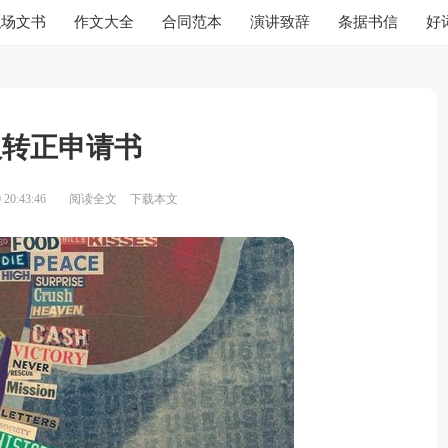
职场文书
作文大全
合同范本
演讲致辞
条据书信
好
服转正申请书
20:43:46
阅读全文
下载本文