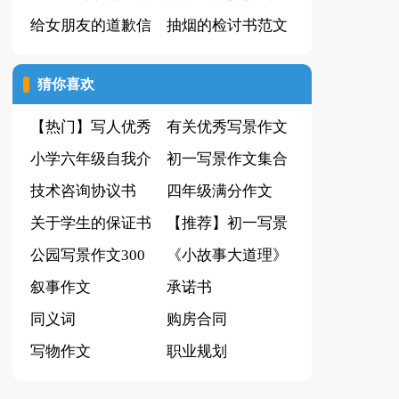
信
给女朋友的道歉信
篇
抽烟的检讨书范文
(精选15篇)
猜你喜欢
【热门】写人优秀
有关优秀写景作文
作文合集8篇
小学六年级自我介
汇总10篇
初一写景作文集合
绍模板集合四篇
技术咨询协议书
6篇
四年级满分作文
关于学生的保证书
300字汇总8篇
【推荐】初一写景
模板集合五篇
公园写景作文300
作文集锦八篇
《小故事大道理》
字集合五篇
叙事作文
读后感
承诺书
同义词
购房合同
写物作文
职业规划