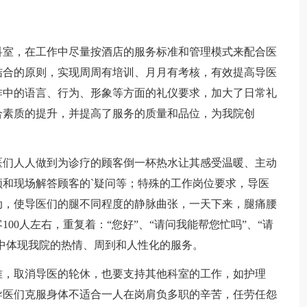
科室，在工作中尽量按酒店的服务标准和管理模式来配合医
结合的原则，实现周周有培训、月月有考核，有效提高导医
作中的语言、行为、形象等方面的礼仪要求，加大了日常礼
合素质的提升，并提高了服务的质量和品位，为我院创
。
医们人人做到为诊疗的顾客倒一杯热水让其感受温暖、主动
和现场解答顾客的`疑问等；特殊的工作岗位要求，导医
动，使导医们的腿不同程度的静脉曲张，一天下来，腿痛腰
00人左右，重复着：“您好”、“请问我能帮您忙吗”、“请
务中体现我院的热情、周到和人性化的服务。
难，取消导医的轮休，也要支持其他科室的工作，如护理
导医们克服身体不适合一人在岗肩负多职的辛苦，任劳任怨