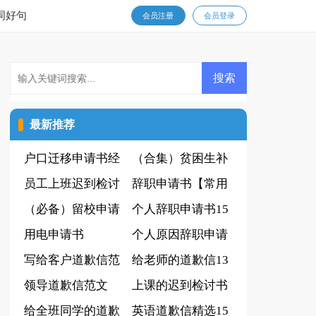
词好句
会员注册
会员登录
最新推荐
户口迁移申请书经
（合集）贫困生补
典[15篇]
员工上班迟到检讨
助申请书15篇
辞职申请书【常用
书(汇编15篇)
（必备）留校申请
3篇】
个人辞职申请书15
书
用电申请书
篇(精选)
个人原因辞职申请
写给客户道歉信范
书(常用15篇)
给老师的道歉信13
文
领导道歉信范文
篇
上课的迟到检讨书
给全班同学的道歉
范文
英语道歉信精选15