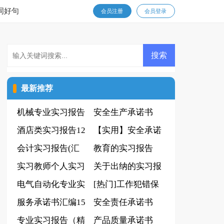
词好句
会员注册
会员登录
最新推荐
机械专业实习报告
安全生产承诺书
酒店类实习报告12
(15篇)
【实用】安全承诺
篇
会计实习报告(汇
书
教育的实习报告
总15篇)
实习教师个人实习
关于出纳的实习报
报告
电气自动化专业实
告15篇
[热门]工作犯错保
习报告集锦13篇
服务承诺书汇编15
证书15篇
安全责任承诺书
篇
专业实习报告（精
(集锦15篇)
产品质量承诺书