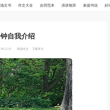
职场文书
作文大全
合同范本
演讲致辞
条据书信
好
分钟自我介绍
06:22:43
阅读全文
下载本文