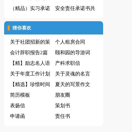
品15篇）
（精品）实习承诺
(共15篇)
安全责任承诺书共
书范文
15篇
猜你喜欢
关于社团招新的策
个人租房合同
划书
会计辞职报告2篇
颐和园的导游词
【精】励志名人语
(集锦15篇)
产科求职信
录
关于年度工作计划
关于灵魂的名言
锦集五篇
【精选】珍惜时间
夏天的写景作文
演讲稿四篇
简历模板
(15篇)
朋友圈
表扬信
策划书
申请函
责任书