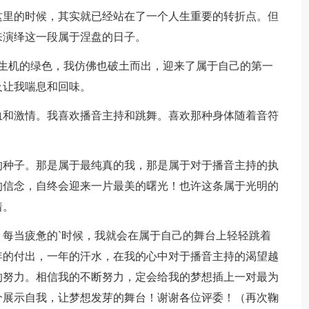
这里的时候，其实就已经站在了一个人生重要的转折点。但
来演绎这一段属于涅盘的日子。
充满生机的绿色，我仿佛也破土而出，迎来了属于自己的第一
及让我喘息和回味。
热血和激情。我喜欢播音主持和跳舞。喜欢那种身体随着音符
的种子。那是属于最纯真的我，那是属于对于播音主持的执
的信念，自终会迎来一片最美的曙光！也许这条属于光明的
着。
每当疲惫的`时候，我就会在属于自己的舞台上轻轻跳着
年的付出，一年的汗水，在我的心中对于播音主持的渴望越
的努力。相信我的不断努力，定会给我的梦想插上一对最为
个展示自我，让梦想发芽的舞台！谢谢各位评委！（再次鞠