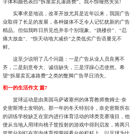
字体和颜色表白“拆屋卖瓦凑路费”。我不惊哑然失笑!
实事求是地说，改革开放尤其是近年以来，我国广告
业取得了长足的发展，各种媒体不乏令人记忆犹新的广告
精品。但似我昨日所见也并非个别现象。“跳楼价”、“忍
痛大放血”、“惊天动地大减价”之类低劣广告语屡见不
鲜。
这至少说明了几个问题：一是广告从业人员良莠不
齐，二是刻意夸大、诚信缺失，三是浮躁心态使然。希
望“拆屋卖瓦凑路费”之类的蹩脚广告早日消失。
初一的生活作文 篇7
篮球运动是由美国马萨诸塞州的体育教师詹姆士·奈
史密斯博士发明的。那一年的冬天特别冷，奈史密斯所在
的训练学校缺乏在室内进行体育活动的球类竞赛项目，他
便从当地人用球向桃子筐投射的游戏中得到启发，将两只
篮筐分别钉在室内体育馆两端看台的栏杆上，以足球为比