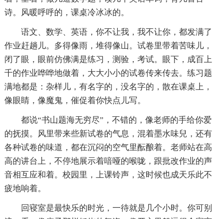
诗。风暖呼呼的，课桌冷冰冰的。
语文、数学、英语，你不让我，我不让你，都发满了
作业赶趟儿。多得像雨，堆得像山。试卷里带着苦味儿，
闭了眼，眼前仿佛满是练习，测验，考试。眼下，成百上
千的作业哗哗地做着，大大小小的试卷传来传去。练习题
满地都是：杂样儿，有名字的，没名字的，散在课桌上，
像眼睛，像魔鬼，催促着你快点儿写。
都说“书山题海无穷尽”，不错的，像老师的手给你爱
的抚摸。风里带来些新试卷的气息，混着墨水味兒，还有
各种试卷的味道，都在沉闷的空气里酝酿着。老师站在高
高的讲台上，不停地展示着喑哑的喉咙，跟批改作业的声
音相互应和着。校园里，上课铃声，这时候也成天乐此不
疲地响着。
回寝室是最快乐的时光，一待就是几个小时。你可别