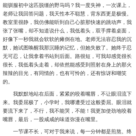
能驯服初中这匹脱缰的野马吗？我一度失神，一次课上，
老师让我回答问题，我天性本不聪慧，背东西更是极慢。
教室里很静，我仿佛能听到自己心脏那快速的跳动声，我
张了张嘴，却不知道说什么，我低着头，双手撑着桌面，
好像下一秒我就会软软的瘫倒在地。老师无法容忍我的沉
默，她试图唤醒我那沉睡的记忆，但她失败了。她终于忍
无可忍，让我拿着书站到后面。路很短，可我却感觉很长
很长，我低着头走着，却依然能感受到照射在身上的那火
辣辣的目光，有同情的，也有可怜的，还有惊讶和嘲笑
的。
我默默地站在后面，紧紧的咬着嘴唇，不让眼泪流下
来。我委屈极了，小学时，我哪遭受过这般委屈。眼泪就
要流下来了，不行，我不能哭，不能！我更加使劲地咬着
嘴唇，最后，一股咸咸的味道弥漫在嘴里。
一节课不长，可对于我来说，每一分钟都是煎熬。终