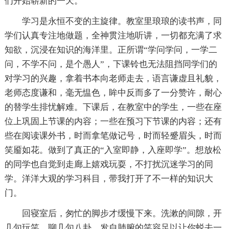
们开始崭新的一天。
学习是永恒不变的主旋律。教室里琅琅的读书声，同
学们认真专注地做题，全神贯注地听讲，一切都充满了求
知欲，沉浸在知识的海洋里。正所谓“学问学问，一学二
问，不学不问，是个愚人”，下课铃也无法阻挡同学们的
对学习的兴趣，拿着书本向老师走去，语言谦虚且礼貌，
老师态度谦和，毫无愠色，眸中反而多了一分赞许，耐心
的替学生排忧解难。下课后，在教室中的学生，一些在座
位上巩固上节课的内容；一些在预习下节课的内容；还有
些在阅读课外书，时而拿笔做记号，时而轻蹙眉头，时而
笑靥如花。做到了真正的“入室即静，入座即学”。想放松
的同学也自觉到走廊上嬉戏玩耍，不打扰沉迷学习的同
学。洋洋大观的学习科目，带我打开了不一样的知识大
门。
回寝室后，匆忙的脚步才缓慢下来。洗漱的间隙，开
几句玩笑，聊几句八卦，发自肺腑的笑容足以让你蜕去一