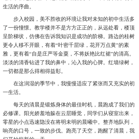
生活的序曲。
步入校园，美不胜收的环境让我对未知的初中生活多
了一份憧憬。教学楼并不是方方正正的，从远处看，楼顶
呈阶梯状，仿佛在告诉我知识是成功的阶梯。路边的桂树
更令人移不开眼，有着“叶密千层绿，花开万点黄”的素
雅，更有着“自是庄严等金粟，不将妖艳比红裙”的清高。
淡淡的清香钻进了我的鼻中，沁入我的心脾。红墙绿树，
一切都是那么得相得益彰。
在这润湿的季节中，我慢慢适应了紧张而又充实的初
一生活。
每天的清晨是锻炼身体的最佳时机，晨跑成了我们的
必修课。阳光娇羞地躲在云层睡觉，同学们从寝室出来，
零星的小点迅速隐没在将明未明的晨曦中。整齐地队列，
响亮的口号，一致的步伐。跑亮了天空，跑醒了清晨，我