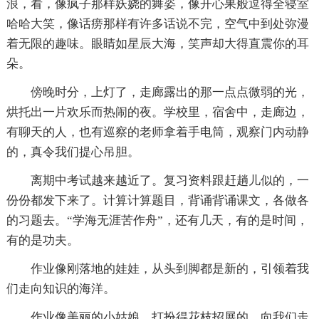
浪，看，像疯子那样妖娆的舞姿，像开心果般逗得全寝室
哈哈大笑，像话痨那样有许多话说不完，空气中到处弥漫
着无限的趣味。眼睛如星辰大海，笑声却大得直震你的耳
朵。
傍晚时分，上灯了，走廊露出的那一点点微弱的光，
烘托出一片欢乐而热闹的夜。学校里，宿舍中，走廊边，
有聊天的人，也有巡察的老师拿着手电筒，观察门内动静
的，真令我们提心吊胆。
离期中考试越来越近了。复习资料跟赶趟儿似的，一
份份都发下来了。计算计算题目，背诵背诵课文，各做各
的习题去。“学海无涯苦作舟”，还有几天，有的是时间，
有的是功夫。
作业像刚落地的娃娃，从头到脚都是新的，引领着我
们走向知识的海洋。
作业像美丽的小姑娘，打扮得花枝招展的，向我们走