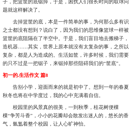
子，把篮筐的底锯掉，于是，困扰人们很长时间的取球问
题就这样解决了。
去掉篮筐的底，本是一件简单的事，为何那么多有识
之士都没有想到？说白了，因为我们的思维像篮球一样被
篮筐的底阻隔在了半空中。于是，我们盲目地去搬梯子，
造机器……其实，世界上原本就没有太复杂的事，之所以
复杂，都是人为造成的。生活如筐，许多时候，我们需要
的只不过是一把锯子，来锯掉那些阻碍我们的“筐底”。
初一的.生活作文 篇8
告别小学，迎面而来的就是初中了。想到一年的春夏
秋冬也将在中学度过，我的心中充满着自信。
校园里的风景真的很美，一到秋季，桂花树便棵
棵“争芳斗香”，小小的花瓣却会散发出迷人的，悠长的香
气，氤氲着整个校园，让人心旷神怡。