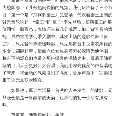
军训带着夏日的炎热一同悄然飞逝，元旦晚会的到来
为校园添上了几分热闹欢愉的气氛。我们班准备了三个节
目，第一个是《荆轲刺秦王》先登场，代表着秦王上朝的
背景音乐响起，“秦王”和“臣子”率先登场，扮演秦王的那
位同学一脸富态，表情还带着几分威严，加上背景音的烘
托，成功将同学们带入剧中。其次上场的是歌伴舞《凉
凉》，只见音乐声缓缓响起，只见那舞台中央素衣黑裙的
少女，翩翩起舞，后面六位女生身着素衫深情为他伴唱，
将台下的观众们也带入那份缱绻的深情之中。最后压轴登
场的《明天会更好》大合唱，我们用嘹亮优美的声音唱响
了未来，将全场的气氛引到了高潮，音乐声落下，完美结
束了这元旦联欢晚会。
如果说，军训生活是一首激励人奋发向上的战歌，元
旦晚会便是一杯醇浓的美酒，让我们的初一生活有滋有
味。
再见啊，我甜蜜的初一生活。