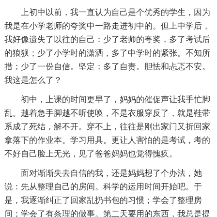
上初中以前，我一直认为自己是个优秀的学生，因为
我是在小学老师的夸奖中一路走进初中的。但上中学后，
我好像遗失了以往的自己：少了老师的夸奖，多了考试后
的狼狈；少了小学时的潇洒，多了中学时的紧张。不知所
措；少了一份自信。坚定；多了自责。胆怯和忐忑不安。
我这是怎么了？
初中，上课的时间更早了，妈妈的催促声让我手忙脚
乱。越着急手脚越不听使唤，不是衣服穿反了，就是鞋带
系成了死结，解不开。穿不上，往往是刚出家门又折回家
拿落下的作业本。学习用具。更让人害怕的是考试，考的
不好自己脸上无光，见了爸爸妈妈也觉得愧疚。
面对渐渐失去自信的我，还是妈妈想了个办法，她
说：先从整理自己的房间。科学的运用时间开始吧。于
是，我逐渐纠正了回家乱扔书包的习惯；学会了整理房
间；学会了有条理的做事。第二天要用的东西，我总是提