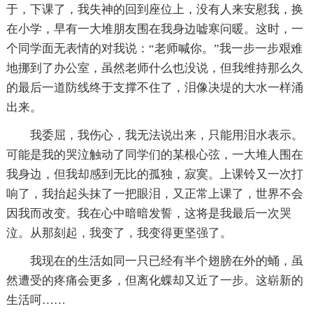
于，下课了，我失神的回到座位上，没有人来安慰我，换
在小学，早有一大堆朋友围在我身边嘘寒问暖。这时，一
个同学面无表情的对我说：“老师喊你。”我一步一步艰难
地挪到了办公室，虽然老师什么也没说，但我维持那么久
的最后一道防线终于支撑不住了，泪像决堤的大水一样涌
出来。
我委屈，我伤心，我无法说出来，只能用泪水表示。
可能是我的哭泣触动了同学们的某根心弦，一大堆人围在
我身边，但我却感到无比的孤独，寂寞。上课铃又一次打
响了，我抬起头抹了一把眼泪，又正常上课了，世界不会
因我而改变。我在心中暗暗发誓，这将是我最后一次哭
泣。从那刻起，我变了，我变得更坚强了。
我现在的生活如同一只已经有半个翅膀在外的蛹，虽
然遭受的疼痛会更多，但离化蝶却又近了一步。这崭新的
生活呵……