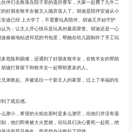
具伙伴们去救落在院子里的遥控赛车，大家一起费了九牛二
它的好朋友牧羊女被主人抛弃送人了。胡迪是陪伴安迪从小
安迪已经 上大学了，不需要玩具陪伴。胡迪又开始守护
迪认为：让主人开心快乐是玩具的最高荣誉。胡迪还是一心
胡迪偷偷地钻进邦尼的书包里，帮她在幼儿园制作了手工玩
很多危险和困难，还遇到了好朋友牧羊女，在牧羊女的帮助
，胡迪打算留下和牧羊女一起帮助更多的人。
星兄弟救起。并被送往一个新主人的家里，过上了幸福的生
得到了观后感。
多么渺小，希望的火焰在那时是多么渺茫，但他们并没有退
时刻，他们即将被大火焚烧，但玩具们决心要死一起死，绝
们并没有苟且偷生，而是想办法救起了同伴。