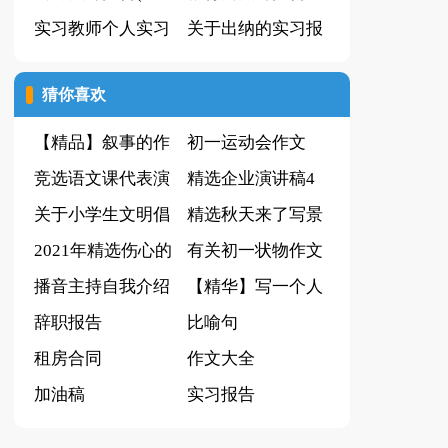
总15篇)
实习教师个人实习
关于出纳的实习报
报告
告15篇
猜你喜欢
【精品】叙事的作
初一运动会作文
文600字四篇
竞选语文课代表演
300字八篇
精选企业演讲稿4
讲稿模板合集7篇
关于小学生文明倡
篇
精选秋天来了写景
议书15篇
2021年精选伤心的
作文汇编八篇
有关初一状物作文
签名80条
播音主持自我介绍
4篇
【精华】写一个人
【推荐】
辞职报告
作文合集六篇
比喻句
租房合同
作文大全
加油稿
实习报告