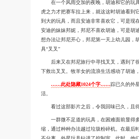
在一个风雨交加的夜晚，胡迪和它的玩
虎之力才把赛车拉上来，就这这时胡迪看到
到大的玩具，而且安迪非常喜欢它，可是现在
安迪的妹妹邦妮，邦尼不喜欢胡迪，可是胡
想办法让邦尼开心，邦尼第一天上幼儿园，
具“叉叉”
后来又在邦尼旅行中寻找叉叉，遇到了
下救出叉叉。牧羊女的流浪生活感动了胡迪
……此处隐藏1024个字……
踪已久的外
活。
看过这部影片之后，令我回味已久，且
一群微不足道的玩具，在困难面前显得
缩，通过种种办法越过垃圾粉碎机。在最后
不分离。外星玩具钻进了控制室，此时，他