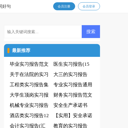
词好句
会员注册
会员登录
最新推荐
毕业实习报告范文
医生实习报告(15
（合集2篇）
关于在法院的实习
篇)
大三的实习报告
报告
工程类实习报告集
专业实习报告通用
合15篇
大学生顶岗实习报
15篇
财务实习报告范文
告汇编15篇
机械专业实习报告
安全生产承诺书
酒店类实习报告12
(15篇)
【实用】安全承诺
篇
会计实习报告(汇
书
教育的实习报告