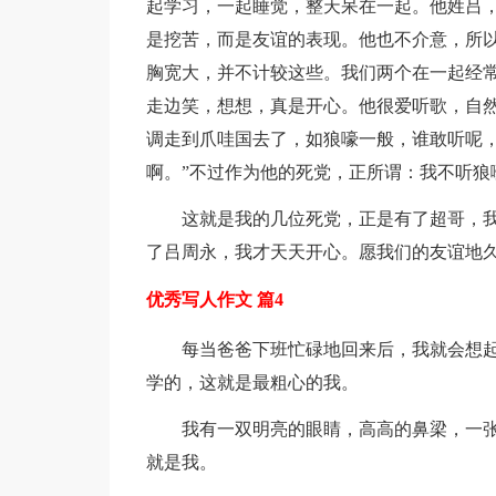
起学习，一起睡觉，整天呆在一起。他姓吕
是挖苦，而是友谊的表现。他也不介意，所
胸宽大，并不计较这些。我们两个在一起经
走边笑，想想，真是开心。他很爱听歌，自
调走到爪哇国去了，如狼嚎一般，谁敢听呢，
啊。”不过作为他的死党，正所谓：我不听狼
这就是我的几位死党，正是有了超哥，
了吕周永，我才天天开心。愿我们的友谊地
优秀写人作文 篇4
每当爸爸下班忙碌地回来后，我就会想
学的，这就是最粗心的我。
我有一双明亮的眼睛，高高的鼻梁，一
就是我。