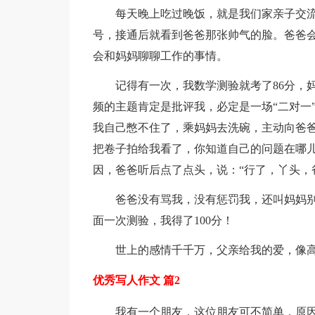
每天晚上吃过晚饭，就是我们家亲子交流
号，接通后就看到爸爸那张帅气的脸。爸爸
会和妈妈聊聊工作的事情。
记得有一次，我数学测验就考了86分，
频的主题肯定是批评我，必定是一场“二对一
我自己憋不住了，乘妈妈去洗碗，主动向爸爸
把卷子拍给我看了，你知道自己的问题在哪儿
因，爸爸听后点了点头，说：“行了，丫头，
爸爸没有骂我，没有惩罚我，还叫妈妈
面一次测验，我得了100分！
世上的感情千千万，父亲给我的爱，像
优秀写人作文 篇2
我有一个朋友，这位朋友可不简单，原