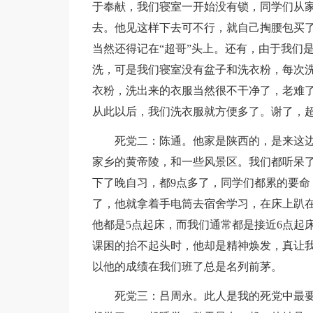
于奉献，我们寝室一开始没有锁，同学们从家
去。他见这样下去可不行，就自己掏腰包买
当然还得记在“超哥”头上。还有，由于我们
洗，可是我们寝室没有盆子和洗衣粉，每次
衣粉，洗出来的衣服当然很不干净了，老难
从此以后，我们洗衣服就方便多了。谢了，
死党二：陈通。他家是陕西的，是来这
家乡的黄帝陵，和一些风景区。我们都听呆
下了晚自习，都9点多了，同学们都累的要命
了，他就拿着手电筒去宿舍学习，在床上趴在
他都是5点起床，而我们通常都是接近6点起
课困的抬不起头时，他却是精神焕发，真让
以他的成绩在我们班了总是名列前茅。
死党三：吕周永。此人是我的死党中最