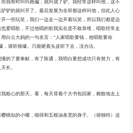
，而我有时叫叫跑偏，就叫成了驴。我经常这样叫他，这不
以驴驴的就叫开了。最后发展为全班都这样叫他，但此人心
常开一些玩笑，我们一边走一边开着玩笑，所以我们都是边
然也爱唱歌，不过他唱的歌我实在是不敢恭维，唱歌经常走
用白云大妈的一句名言：“人家唱歌要钱，他唱歌要命
嚎，谁听狼嚎。只能硬着头皮听下去，没办法。
我懂的了要奉献，有了陈通，我明白要想成功只有努力，有
久天长。
起我粗心的那天。看，每天背着个大书包回家，赖散地去上
张樱桃似的小嘴，细得和五根油条宽的身子。（很独特）这