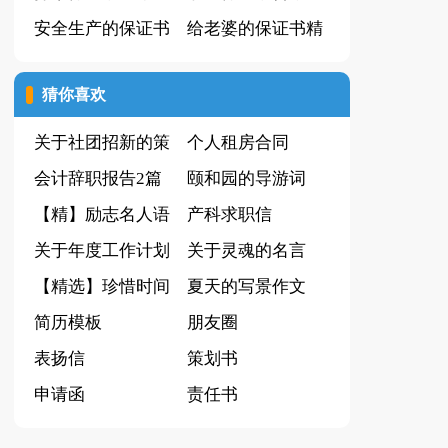
安全生产的保证书
篇
给老婆的保证书精
选15篇
猜你喜欢
关于社团招新的策
个人租房合同
划书
会计辞职报告2篇
颐和园的导游词
【精】励志名人语
(集锦15篇)
产科求职信
录
关于年度工作计划
关于灵魂的名言
锦集五篇
【精选】珍惜时间
夏天的写景作文
演讲稿四篇
简历模板
(15篇)
朋友圈
表扬信
策划书
申请函
责任书