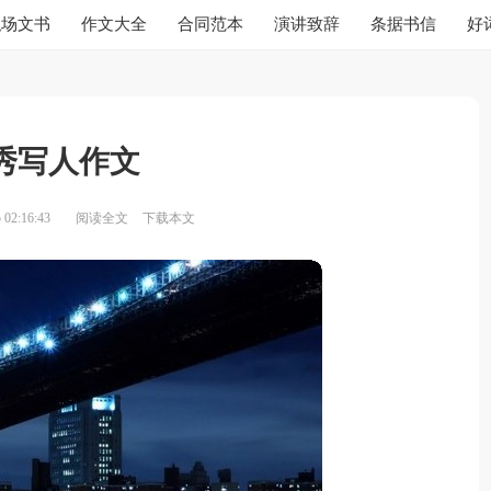
职场文书
作文大全
合同范本
演讲致辞
条据书信
好
秀写人作文
02:16:43
阅读全文
下载本文