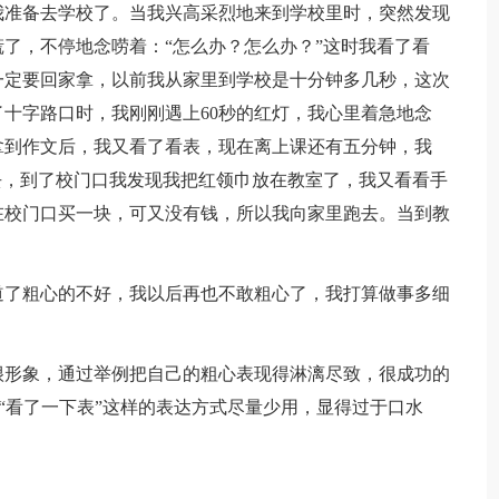
我准备去学校了。当我兴高采烈地来到学校里时，突然发现
了，不停地念唠着：“怎么办？怎么办？”这时我看了看
一定要回家拿，以前我从家里到学校是十分钟多几秒，这次
十字路口时，我刚刚遇上60秒的红灯，我心里着急地念
拿到作文后，我又看了看表，现在离上课还有五分钟，我
去，到了校门口我发现我把红领巾放在教室了，我又看看手
在校门口买一块，可又没有钱，所以我向家里跑去。当到教
。
道了粗心的不好，我以后再也不敢粗心了，我打算做事多细
很形象，通过举例把自己的粗心表现得淋漓尽致，很成功的
是“看了一下表”这样的表达方式尽量少用，显得过于口水