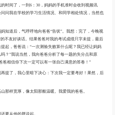
的时间了，一到6：30，妈妈的手机准时会收到视频讯
会问问我在学校的学习生活情况、和同学相处情况，当然也
妈妈知道后，气呼呼地向爸爸“告状”。我想：完了，今晚视
”的不友好谈话。结果爸爸对我的考试成绩只字未提，最后
提起，爸爸说：“一次测验失败算什么呢？我已经让妈妈
吗？”我说当然，我向爸爸分析了每一题的失分点和原
爸爸相信你下次一定可以有一张自己满意的答卷！”
别再提了，我心里暗下决心：下次我一定要考好！果然，后
高山那样宽厚，像太阳那般温暖。我爱我的爸爸。
因还要从他的胖说起。