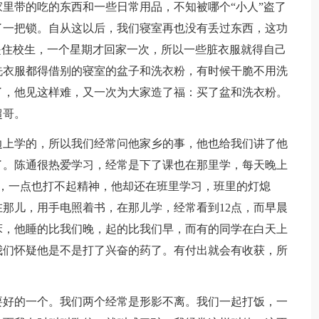
里带的吃的东西和一些日常用品，不知被哪个“小人”盗了
了一把锁。自从这以后，我们寝室再也没有丢过东西，这功
是住校生，一个星期才回家一次，所以一些脏衣服就得自己
洗衣服都得借别的寝室的盆子和洗衣粉，有时候干脆不用洗
了，他见这样难，又一次为大家造了福：买了盆和洗衣粉。
超哥。
边上学的，所以我们经常问他家乡的事，他也给我们讲了他
了。陈通很热爱学习，经常是下了课也在那里学，每天晚上
，一点也打不起精神，他却还在班里学习，班里的灯熄
那儿，用手电照着书，在那儿学，经常看到12点，而早晨
床，他睡的比我们晚，起的比我们早，而有的同学在白天上
我们怀疑他是不是打了兴奋的药了。有付出就会有收获，所
要好的一个。我们两个经常是形影不离。我们一起打饭，一