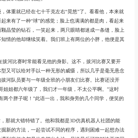
，体重就已经在七十千克左右“晃悠”了。看看他，本来就
起来有了一种“球”的感觉；脸上也满满的都是肉，看起来
两颗晶莹的钻石，一笑起来，两只眼睛都迷成一条缝，脸上
不知情的他却继续笑着。我们班上有两位的小胖，他便是其
在拔河比赛时常能看见他的身影。这不，拔河比赛又要开
体型又可以给对手以一种无形的威慑，所以几乎是毫无悬念
的拔河队员要与一年级全班的小朋友们比赛。比赛还没开
哥姐姐都六年级了，我们才一年级，不太公平啊。”这时
有两个胖子呢！”此语一出，我和身旁的几个同学，便笑的
话，那就大错特错了。他和我都是3D仿真机器人社团的能
发掘新的方法，一起尝试不同的程序，遇到困难一起想办法