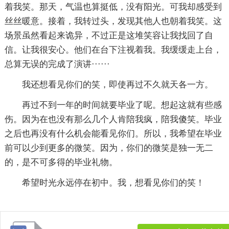
着我笑。那天，气温也算挺低，没有阳光。可我却感受到
丝丝暖意。接着，我转过头，发现其他人也朝着我笑。这
场景虽然看起来诡异，不过正是这堆笑容让我找回了自
信。让我很安心。他们在台下注视着我。我缓缓走上台，
总算无误的完成了演讲······
我还想看见你们的笑，即使再过不久就天各一方。
再过不到一年的时间就要毕业了呢。想起这就有些感
伤。因为在也没有那么几个人肯陪我疯，陪我傻笑。毕业
之后也再没有什么机会能看见你们。所以，我希望在毕业
前可以少到更多的微笑。因为，你们的微笑是独一无二
的，是不可多得的毕业礼物。
希望时光永远停在初中。我，想看见你们的笑！