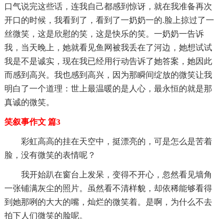
口气说完这些话，连我自己都感到惊讶，就在我准备再次
开口的时候，我看到了，看到了一奶奶一的.脸上掠过了一
丝微笑，这是欣慰的笑，这是快乐的笑。一奶奶一告诉
我，当天晚上，她就看见鱼网被我丢在了河边，她想试试
我是不是诚实，现在我已经用行动告诉了她答案，她因此
而感到高兴。我也感到高兴，因为那瞬间绽放的微笑让我
明白了一个道理：世上最温暖的是人心，最永恒的就是那
真诚的微笑。
笑叙事作文 篇3
彩虹高高的挂在天空中，挺漂亮的，可是怎么是苦着
脸，没有微笑的表情呢？
我开始趴在窗台上发呆，变得不开心，忽然看见墙角
一张铺满灰尘的照片。虽然看不清样貌，却依稀能够看得
到她那咧的大大的嘴，灿烂的微笑着。是啊，为什么不去
拍下人们微笑的脸呢。