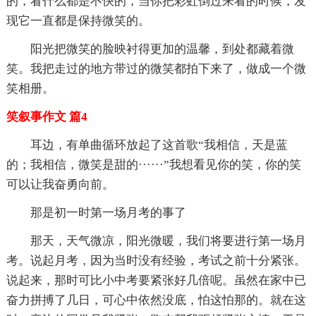
的，看什么都是不快的，当你把彩虹倒过来看的时候，发
现它一直都是保持微笑的。
阳光把微笑的脸映衬得更加的温馨，到处都藏着微
笑。我把走过的地方带过的微笑都拍下来了，做成一个微
笑相册。
笑叙事作文 篇4
耳边，有单曲循环放起了这首歌“我相信，天是蓝
的；我相信，微笑是甜的······”我想看见你的笑，你的笑
可以让我奋勇向前。
那是初一时第一场月考的事了
那天，天气微凉，阳光微暖，我们将要进行第一场月
考。说起月考，因为当时没有经验，考试之前十分紧张。
说起来，那时可比小中考要紧张好几倍呢。虽然在家中已
奋力拼搏了几日，可心中依然没底，怕这怕那的。就在这