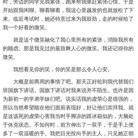
时，旁边的同学见我紧张，跑来帮我驱赶紧张心情。于是
开始跟我闲聊。聊着聊着，我这心里越发的也就放松了下
来。临近考试时，她还特意过来为我鼓劲，走的时候给了
我一个好看的微笑。
就是这个微笑融化了我心里所有的紧张，消除我所有
的顾虑。那是我见过的最鼓舞人心的微笑。我还记得你的
微笑。
我想看见你的笑，你的笑是那么令人心安。
大概是前两周的事情了吧。那天正好轮到我代替我们
班国旗下讲话。国旗下讲话对我来说并不陌生。也许是因
为新初一的学弟学妹们吧。说实话我的虚荣心是很强的，
所以当然希望能在他们面前表现好，好让他们崇拜我。就
是这该死的虚荣心害我当时手脚凉的跟冰箱似的，大脑处
于休克状态。不知何时，前方伸出了一双手，于是手上便
多了一双温暖的手。我把目光投向手的主人，只见她正朝