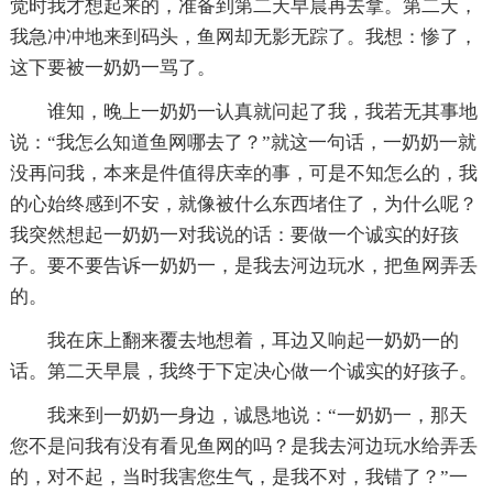
觉时我才想起来的，准备到第二天早晨再去拿。第二天，
我急冲冲地来到码头，鱼网却无影无踪了。我想：惨了，
这下要被一奶奶一骂了。
谁知，晚上一奶奶一认真就问起了我，我若无其事地
说：“我怎么知道鱼网哪去了？”就这一句话，一奶奶一就
没再问我，本来是件值得庆幸的事，可是不知怎么的，我
的心始终感到不安，就像被什么东西堵住了，为什么呢？
我突然想起一奶奶一对我说的话：要做一个诚实的好孩
子。要不要告诉一奶奶一，是我去河边玩水，把鱼网弄丢
的。
我在床上翻来覆去地想着，耳边又响起一奶奶一的
话。第二天早晨，我终于下定决心做一个诚实的好孩子。
我来到一奶奶一身边，诚恳地说：“一奶奶一，那天
您不是问我有没有看见鱼网的吗？是我去河边玩水给弄丢
的，对不起，当时我害您生气，是我不对，我错了？”一