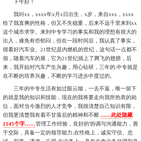
下午好！
我叫xx，xxxx年x月x日出生，x岁，来自xxx，xxxx
给了我直爽的性格，但又不失稳重，后来不远千里来到xx
这个城市求学。来到中专学习的事实和我的理想有很大的
出入，难免有些郁闷，但在一段时间后，我认真了事实，
很看好汽车业。21世纪是内燃机的世纪，这句话一点都不
假，随着汽车的展，它为21世纪插上了腾飞的翅膀，后
来，我开始对汽车产生兴趣，用心钻研，三年的.中专就是
在不断的培养兴趣，不断的学习进步中度过的。
三年的中专生活有如过眼云烟，一去不返，唯一留下
的就是我的知识和技能，现在的我将要走向我所热衷的岗
位，面对当今激烈的人才竞争，我很清楚自己知识有限，
但我更清楚我有着不甘落后的精神和不断
……此处隐藏
2145个字……
管理工作经验，良好的'协调与沟通能力，善
于交际，具备一定的领导能力;在性格上，诚实守信、忠