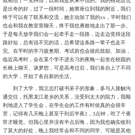
就相信了一见钟情，以前我是从来不信的。我的桃花运也
是出奇的好，过了一段时间，她窜座位到我的附近，我们
终于可以有了联系和交流，她主动加了我的xx，平时我们
也会和我在教室里聊天，终于我也勇敢地走出了那一步。
于是每天放学我们会一起牵手走一段路，边走边觉得这段
路好短，总有说不完的话，总希望这条路一辈子也走不
完。在平时的学习疲惫期、考试前也会彼此鼓励、加油，
临近高考时，会在某个学不进去习的夜晚一起坐在校园的
长椅上聊天、谈梦想，可是高考过后，我们各自上了不同
的大学，开始了各自新的生活。
到了大学，我立志打破书呆子的形象，多与人接触沟
通交往，托黑龙江老乡的关系，没受到太大的阻力，我顺
利地进入了学生会，在学生会的工作有时侯真的会很辛
苦，记得有几天晚上甚至干到后半夜2，3点钟，吃了个夜
宵才睡觉。但我心里并没有半点后悔，因为我也确实收到
了莫大的好处，晚上我经常会和不同的同学、可能是其他