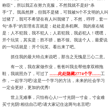
称臣”，所以我正在努力克服，不然我就不是好“杀
手”了。我虽然胖，但我不是猪，可我被N个不文明的人叫
过猪了，我可不希望在有人叫我猪了，不然，哼哼，套一
句“杀手”的至理名言就是：处处是杀机啊。 我的座右铭
是：人不犯我，我不犯人；人若犯我，我必犯人！嘿嘿，
开个玩笑，其实是：胜不骄，败不馁。我这个人，最爱说
的一句话就是：开个玩笑。看出来了吧。
抓住我的最大特点来说吧，那当之无愧是三心二意。
有一次，我在家做作业，爸爸叫我去帮他拿双棉拖
鞋，我就照办了，可过了
……此处隐藏2774个字……
工
作，一起学习吧!这是一个学习的方法，未来的社会学习
一定会更好，更加的优秀!
世上无难事，只怕有心人!一寸光阴一寸金，寸金难
买寸光阴!相信自己吧!请大家记住这两句名言吧!