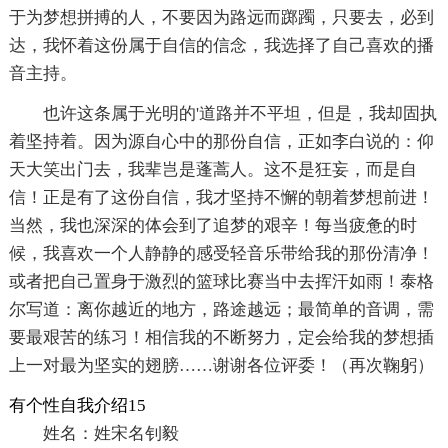
于为梦想拼搏的人，不要因为路远而踯躅，只要去，必到
达，我怀着这份属于自信的信念，我选择了自己喜欢的播
音主持。
也许这条属于光明的'道路并不平坦，但是，我却固执
着坚持着。因为源自心中的那份自信，正如李白说的：仰
天大笑出门去，我辈岂是蓬蒿人。这不是狂妄，而是自
信！正是有了这份自信，我才坚持不懈的朝着梦想前进！
当然，我也深深的体会到了追梦的艰辛！每当疲惫的时
候，我喜欢一个人静静的感受轻音乐带给我的那份清净！
或者把自己置身于激烈的篮球比赛当中去挥汗如雨！泰格
尔写道：离你越近的地方，路途越远；最简单的音调，需
要最艰苦的练习！相信我的不断努力，定会给我的梦想插
上一对最为坚实的翅膀……谢谢各位评委！（再次鞠躬）
有个性自我介绍15
姓名：姓宋名钊毅