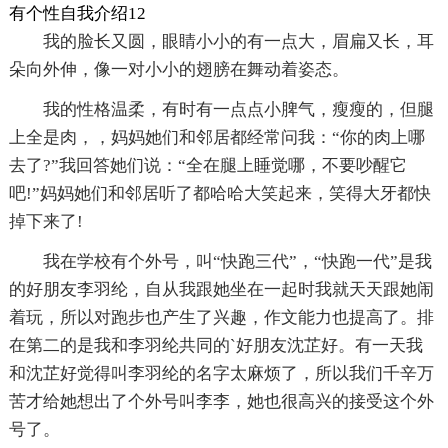
有个性自我介绍12
我的脸长又圆，眼睛小小的有一点大，眉扁又长，耳
朵向外伸，像一对小小的翅膀在舞动着姿态。
我的性格温柔，有时有一点点小脾气，瘦瘦的，但腿
上全是肉，，妈妈她们和邻居都经常问我：“你的肉上哪
去了?”我回答她们说：“全在腿上睡觉哪，不要吵醒它
吧!”妈妈她们和邻居听了都哈哈大笑起来，笑得大牙都快
掉下来了!
我在学校有个外号，叫“快跑三代”，“快跑一代”是我
的好朋友李羽纶，自从我跟她坐在一起时我就天天跟她闹
着玩，所以对跑步也产生了兴趣，作文能力也提高了。排
在第二的是我和李羽纶共同的`好朋友沈芷好。有一天我
和沈芷好觉得叫李羽纶的名字太麻烦了，所以我们千辛万
苦才给她想出了个外号叫李李，她也很高兴的接受这个外
号了。