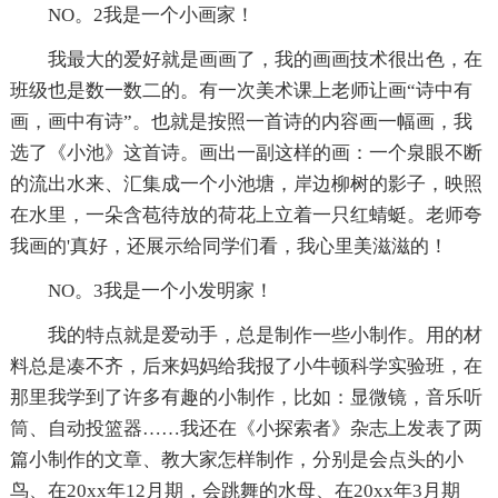
NO。2我是一个小画家！
我最大的爱好就是画画了，我的画画技术很出色，在
班级也是数一数二的。有一次美术课上老师让画“诗中有
画，画中有诗”。也就是按照一首诗的内容画一幅画，我
选了《小池》这首诗。画出一副这样的画：一个泉眼不断
的流出水来、汇集成一个小池塘，岸边柳树的影子，映照
在水里，一朵含苞待放的荷花上立着一只红蜻蜓。老师夸
我画的'真好，还展示给同学们看，我心里美滋滋的！
NO。3我是一个小发明家！
我的特点就是爱动手，总是制作一些小制作。用的材
料总是凑不齐，后来妈妈给我报了小牛顿科学实验班，在
那里我学到了许多有趣的小制作，比如：显微镜，音乐听
筒、自动投篮器……我还在《小探索者》杂志上发表了两
篇小制作的文章、教大家怎样制作，分别是会点头的小
鸟、在20xx年12月期，会跳舞的水母、在20xx年3月期