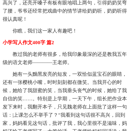
高兴了，还亮开嗓子有板有眼地唱上两句，引得奶奶笑弯
了腰，爷爷还经常把戏曲中的情节讲给奶奶听，奶奶听得
很认真呢！
你瞧，我们这一家人有趣吧！
小学写人作文400字 篇2
教过我的老师有很多，给我印象最深的还是教我五年
级的语文老师————王老师。
她有一头黝黑发亮的短发，一双恰似蓝宝石的眼睛，
还有一张樱桃小嘴，时时刻刻都在微笑。当我开心的时
候，她给了我甜蜜的笑，当我垂头丧气的时候，她给了我
自信的笑……。特别是上学期，一天下午，组长把作业本
发下来时，我翻开本子，只见魏老师在上面批了这样一句
话：|上课怎么不举手了？”我看到这句话很不高兴，回到
家，妈妈看见这句话，批评了我，我心里很不是滋味，妈