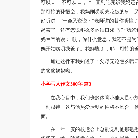
可以.....，不可以......。”一直到吃
那可怜的孙悟空，我妈刚唠叨完吃饭的事，又
好听讲。”一会又说说：“老师讲的替你听懂
起茧了。还有您说那么多的话口渴吗？”我爸
妈生气的说：”哎，你什么意思，我还不是为
妈开始唠叨我爸了。我解脱了，耶，可怜的
通过这件事我知道了：父母无论怎么唠
的爸爸妈妈呦。
小学写人作文300字 篇3
在我心目中，我们班的体育小能人是小
一副眼镜，这与他热爱运动的性格不吻合，
面。
在一年一度的校运会上总能见到他那熟