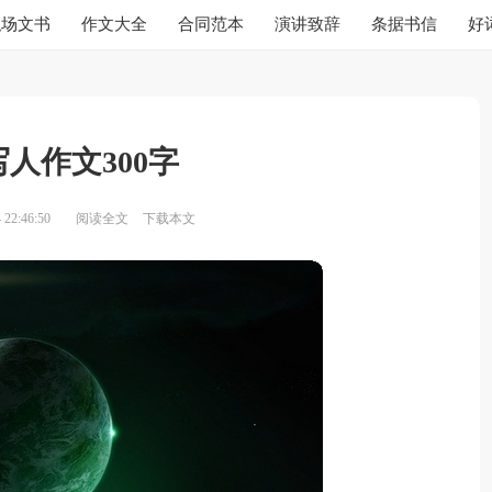
职场文书
作文大全
合同范本
演讲致辞
条据书信
好
人作文300字
22:46:50
阅读全文
下载本文