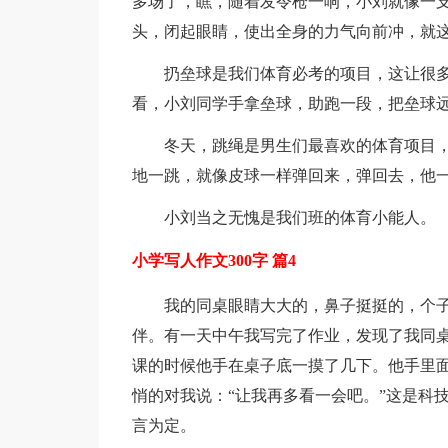
多场了，瞧，随着发令枪一响，小刘就像一
头，闭起眼睛，使出全身的力气向前冲，就
扔垒球是我们体育必考的项目，这让很
看，小刘同学手拿垒球，助跑一段，把垒球
冬天，跳绳是男生们最喜欢的体育项目
地一跳，就像皮球一样弹回来，弹回去，他一
小刘当之无愧是我们班的体育小能人。
小学写人作文300字 篇4
我的同桌眼睛大大的，鼻子挺挺的，个
伴。有一天中午我写完了作业，发现了我同
课的时候他手在桌子底一摸了几下。他手里
悄的对我说：“让我再多看一会吧。”这是科
言为定。