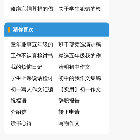
品15篇】
修缮宗祠募捐的倡
篇
关于学生犯错的检
议书
讨书
猜你喜欢
童年趣事五年级的
班干部竞选演讲稿
作文
工作不认真检讨书
精选15篇
精选五年级我的作
10篇
我的烦恼日记
文300字集锦10篇
清明初中作文
学生上课说话检讨
初中的我作文集锦
书(15篇)
初一写人作文汇编
7篇
【实用】初一作文
十篇
祝福语
集合7篇
辞职报告
介绍信
转正申请
读书心得
写物作文