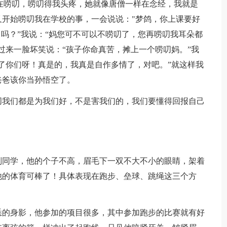
完饭我妈还在唠叨，唠叨得我头疼，她就像唐僧一样在念经，我就是
开始唠叨我在学校的事，一会说说："梦鸽，你上课要好
了吗？”我说：“妈您可不可以不唠叨了，您再唠叨我耳朵都
过来一脸坏笑说：“孩子你命真苦，摊上一个唠叨妈。”我
了你们呀！真是的，我真是自作多情了，对吧。”就这样我
爸爸该你当孙悟空了。
叨我们都是为我们好，不是害我们的，我们要懂得回报自己
刘同学，他的个子不高，眉毛下一双不大不小的眼睛，架着
他的体育可棒了！具体表现在跑步、垒球、跳绳这三个方
悉的身影，他参加的项目很多，其中参加跑步的比赛就有好