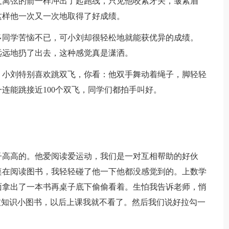
支离弦的箭一样冲出了起跑线，只见他咬紧牙关，皱紧眉
这样他一次又一次地取得了好成绩。
多同学苦恼不已，可小刘却很轻松地就能获优异的成绩。
远远地扔了出去，这种感觉真是潇洒。
，小刘特别喜欢跳双飞，你看：他双手舞动着绳子，脚轻轻
连能跳接近100个双飞，同学们都拍手叫好。
子高高的。他爱阅读爱运动，我们是一对互相帮助的好伙
桌在阅读图书，我轻轻碰了他一下他都没感觉到的。上数学
面拿出了一本书再桌子底下偷偷看着。生怕我告诉老师，悄
技知识小图书，以后上课我就不看了。然后我们说好拉勾一