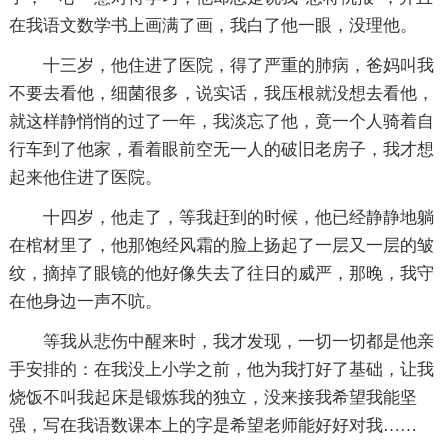
在我语文数学书上画满了画，我白了他一眼，没理他。
十三岁，他住进了医院，得了严重的肺病，爸妈叫我
不要去看他，细菌很多，说实话，我压根就没想去看他，
就这样静悄悄的过了一年，我淡忘了他，竟一个人骑着自
行车到了他家，看着眼前空无一人的破旧老房子，我才想
起来他住进了医院。
十四岁，他走了，等我赶到的时候，他已经静静地躺
在棺材里了，他那饱经风霜的脸上扬起了一层又一层的皱
纹，摘掉了眼镜的他好像失去了往日的威严，那晚，我守
在他身边一声不吭。
等我从悲伤中醒来时，我才发现，一切一切都是他亲
手安排的：在我没上小学之前，他为我打好了基础，让我
烧饭不叫我起床是锻炼我的独立，没来接我希望我能坚
强，写在我语数课本上的字是希望老师能好好对我……