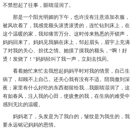
不禁想起了往事，眼睛湿润了。
那是一个阳光明媚的下午，也许没有注意添加衣服，
被风吹着了，我感觉额头滚烫滚烫的，连忙钻到床上，在
这个温暖的家，我却痛苦万分。这时传来熟悉的开锁声，
妈妈回来了。妈妈见我躺在床上，邹起眉头，眉宇上充满
了对我的关心、担优之情。她摸了摸我的额头，“啊！好
烫！发烧了！”妈妈轻叫了我一声，立刻去找药。
看着她忙来忙去我想起妈妈平时对我的情景，自己生
病了，却顾不上自己。还关心我有没有不适。陪我傲到深
夜；家里有什么好吃的东西都留给我…我眼睛湿润了，这
有如春风，注人我的心田，使疲惫的我，在生病的难受中
感到无比的温暖。
妈妈老了，头发是为了我白的，皱纹是为我生的，我
要永远铭记妈妈的恩情。