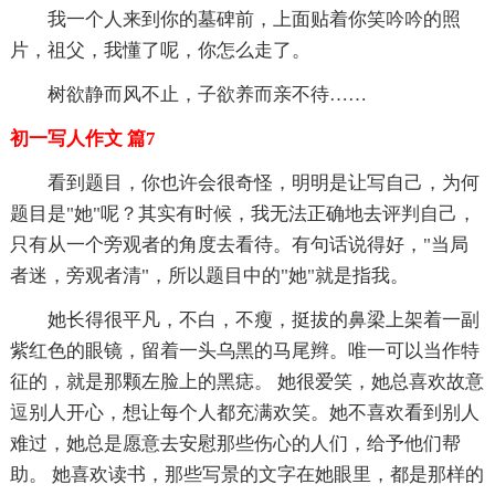
我一个人来到你的墓碑前，上面贴着你笑吟吟的照
片，祖父，我懂了呢，你怎么走了。
树欲静而风不止，子欲养而亲不待……
初一写人作文 篇7
看到题目，你也许会很奇怪，明明是让写自己，为何
题目是"她"呢？其实有时候，我无法正确地去评判自己，
只有从一个旁观者的角度去看待。有句话说得好，"当局
者迷，旁观者清"，所以题目中的"她"就是指我。
她长得很平凡，不白，不瘦，挺拔的鼻梁上架着一副
紫红色的眼镜，留着一头乌黑的马尾辫。唯一可以当作特
征的，就是那颗左脸上的黑痣。 她很爱笑，她总喜欢故意
逗别人开心，想让每个人都充满欢笑。她不喜欢看到别人
难过，她总是愿意去安慰那些伤心的人们，给予他们帮
助。 她喜欢读书，那些写景的文字在她眼里，都是那样的