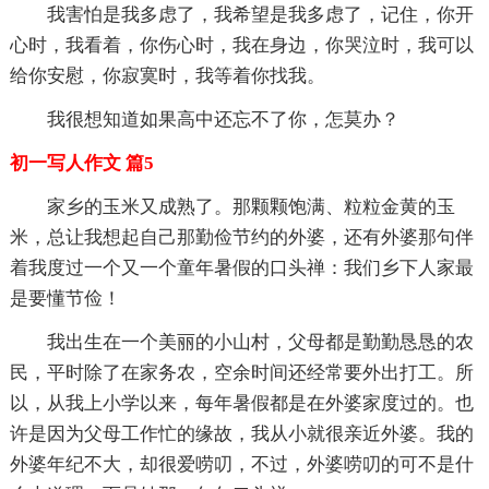
我害怕是我多虑了，我希望是我多虑了，记住，你开
心时，我看着，你伤心时，我在身边，你哭泣时，我可以
给你安慰，你寂寞时，我等着你找我。
我很想知道如果高中还忘不了你，怎莫办？
初一写人作文 篇5
家乡的玉米又成熟了。那颗颗饱满、粒粒金黄的玉
米，总让我想起自己那勤俭节约的外婆，还有外婆那句伴
着我度过一个又一个童年暑假的口头禅：我们乡下人家最
是要懂节俭！
我出生在一个美丽的小山村，父母都是勤勤恳恳的农
民，平时除了在家务农，空余时间还经常要外出打工。所
以，从我上小学以来，每年暑假都是在外婆家度过的。也
许是因为父母工作忙的缘故，我从小就很亲近外婆。我的
外婆年纪不大，却很爱唠叨，不过，外婆唠叨的可不是什