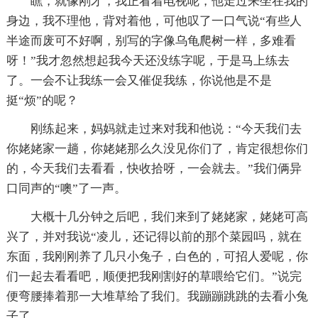
瞧，就像刚才，我正看着电视呢，他走过来坐在我的
身边，我不理他，背对着他，可他叹了一口气说“有些人
半途而废可不好啊，别写的字像乌龟爬树一样，多难看
呀！”我才忽然想起我今天还没练字呢，于是马上练去
了。一会不让我练一会又催促我练，你说他是不是
挺“烦”的呢？
刚练起来，妈妈就走过来对我和他说：“今天我们去
你姥姥家一趟，你姥姥那么久没见你们了，肯定很想你们
的，今天我们去看看，快收拾呀，一会就去。”我们俩异
口同声的“噢”了一声。
大概十几分钟之后吧，我们来到了姥姥家，姥姥可高
兴了，并对我说“凌儿，还记得以前的那个菜园吗，就在
东面，我刚刚养了几只小兔子，白色的，可招人爱呢，你
们一起去看看吧，顺便把我刚割好的草喂给它们。”说完
便弯腰捧着那一大堆草给了我们。我蹦蹦跳跳的去看小兔
子了。