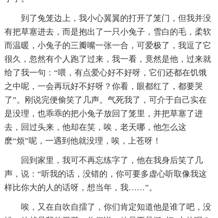
到了兔笼边上，我小心翼翼的打开了笼门，但我并没
有把草塞进去，而是抱出了一只小兔子，雪白的毛，柔软
而温暖，小兔子的三瓣嘴一张一合，可爱极了，我逗了它
很久，忽然有个人跑了过来，我一看，竟然是他，过来就
给了我一句：“喂，有点爱心好不好呀，它们还都在饥饿
之中呢，一会再玩好不好呀？你看，眼都红了，都要哭
了”。刚说完便偷笑了几声。气死我了，可介于自己实在
是没理，也乖乖的把小兔子放回了笼里，并把草塞了进
去，回过头来，他却在笑，唉，老天哪，他怎么这
麽“烦”呢，一遇到他就没理，唉，上苍呀！
回到家里，我可不再忘练字了，他在我身后笑了几
声，说：“听我的话，没错的，你可要多虚心听取像我这
样比你大的人的话呀，想当年，我……”。
唉，又在自吹自擂了，你们肯定知道他是谁了吧，没