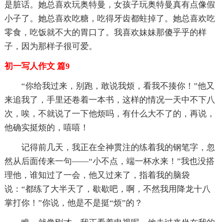
是脏话。她总喜欢玩奥特曼，女孩子玩奥特曼真有点像假
小子了。她总喜欢吃糖，吃得牙齿都蛀掉了。她总喜欢吃
零食，吃饭就不大的胃口了。我喜欢妹妹那傻乎乎的样
子，因为那样子很可爱。
初一写人作文 篇9
“你给我过来，别跑，敢说我烦，看我不揍你！”他又
来追我了，手里还卷着一本书，这样的情况一天中不下八
次，唉，不就说了一下他烦吗，有什么大不了的，再说，
他确实挺烦的，嘻嘻！
记得前几天，我正在全神贯注的练着我的钢笔字，忽
然从后面传来一句——“小不点，端一杯水来！”我也没搭
理他，谁知过了一会，他又过来了，指着我的脑袋
说：“都练了大半天了，歇歇吧，啊，不然我用降龙十八
掌打你！”你说，他是不是挺“烦”的？