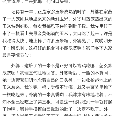
么大道理，而是她那一句句口头禅。
记得有一年，正是家乡玉米成熟的时节，外婆在家蒸
了一大笼刚从地里采来的新鲜玉米。外婆用蒸笼蒸出来的
玉米特别好吃，每次我都忍不住吃到肚子撑。我先用筷子
串了一根看上去最金黄饱满的玉米，大口吃了起来，许是
我吃得太快，地上掉了许多玉米粒，外婆见了，就唠叨开
了：凯凯啊，这好好的粮食可不能浪费啊！我们乡下人家
最是要懂节俭！
外婆，这脏了的玉米不是正好可以给鸡吃嘛，怎么算
浪费呢！我理直气壮地回答。外婆听后，一脸的不赞同，
她一边絮絮叨叨地念着自己的口头禅，一边收拾起地上的.
玉米粒来。我吃完一根，觉得不过瘾，就又去蒸笼里挑了
一根吃起来，外婆的玉米真香啊，我津津有味地吃着，不
知不觉已经吃上了第三根。可是这一根我吃到一半就打起
了饱嗝，我伸手摸摸自己鼓鼓的肚子，决定不吃了。外