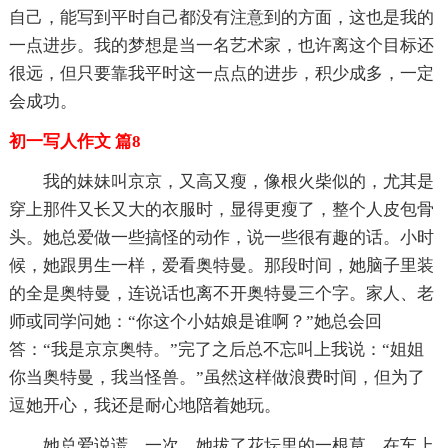
自己，能写到平时自己都没有注意到的方面，这也是我的
一点进步。我的梦想是当一名艺术家，也许离这个目标还
很远，但只要靠我平时这一点点的进步，积少成多，一定
会成功。
初一写人作文 篇8
我的妹妹叫京京，又高又瘦，像根火柴似的，尤其是
穿上那件又长又大的衣服时，显得更瘦了，整个人皮包骨
头。她总爱做一些搞怪的动作，说一些很有趣的话。小时
候，她跟男生一样，爱看奥特曼。那段时间，她脑子里装
的全是奥特曼，连说话也离不开奥特曼三个字。家人、老
师或同学问她：“你这个小姑娘是谁啊？”她总会回
答：“我是京京奥特。”完了之后总不忘叫上我说：“姐姐
你当奥特曼，我当怪兽。”虽然这样做浪费时间，但为了
逗她开心，我还是耐心地陪着她玩。
她总爱说谎。一次，她拔了花坛里的一根草，在车上