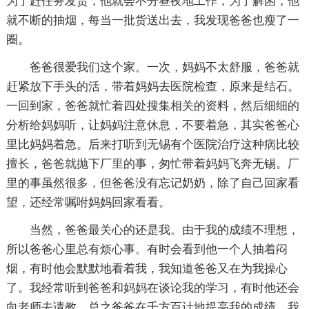
为了赶任务发货，他就会不分昼夜地工作，为了解困，他
就不断的抽烟，每当一批货送出去，我发现爸爸也瘦了一
圈。
爸爸很爱我们这个家。一次，妈妈不太舒服，爸爸就
赶紧放下手头的活，带着妈妈去医院检查，原来是结石。
一回到家，爸爸就忙着四处搜集相关的资料，然后细细的
分析给妈妈听，让妈妈注意休息，不要着急，其实爸爸心
里比妈妈着急。后来打听到无锡有个医院治疗这种病比较
擅长，爸爸就抛下厂里的事，匆忙带着妈妈飞奔无锡。厂
里的事虽然很多，但爸爸没有忘记奶奶，除了自己回家看
望，还经常嘱咐妈妈回家看看。
当然，爸爸最关心的还是我。由于我的成绩不理想，
所以爸爸心里总有烦心事。有时会看到他一个人抽着闷
烟，有时他会默默地看着我，我知道爸爸又在为我操心
了。我经常听到爸爸和妈妈在谈论我的学习，有时他还会
向老师去请教，总之爸爸在千方百计地提高我的成绩，我