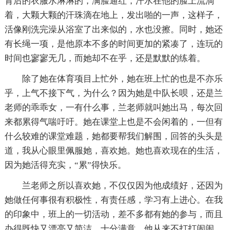
背后的衣服水淋淋的，满脸通红，汗水在他的脸上流淌
着，大颗大颗的汗珠滴在地上，发出啪的一声，这样子，
活像刚洗完澡从浴室了出来似的，水也没擦。同时，她还
有长绳一项，是他原本不多的时间更加的紧凑了，连玩的
时间也寥寥无几，而她却不在乎，还是默默的练着。
除了她在体育项目上忙外，她在班上忙的也是不亦乐
乎，上气不接下气，为什么？因为她是中队长呗，还是兰
老师的乖乖女，一有什么事，兰老师就叫她出马，每次回
来都累得气喘吁吁。她在课堂上也是不会闲着的，一但有
什么较难的课堂难题，她都要帮我们解围，回答的头头是
道，我从心眼里佩服她，喜欢她。她也喜欢现在的生活，
因为她活得充实，“累”得快乐。
兰老师之所以喜欢她，不仅仅因为他成绩好，还因为
她做任何事很有积极性，有责任感，学习有上进心。在我
的印象中，班上的一切活动，差不多都有她的参与，而且
办得既快又漂亮又简洁，十分满意，他从来不打打闹闹，