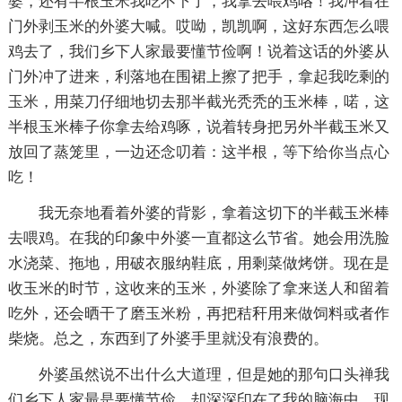
婆，还有半根玉米我吃不下了，我拿去喂鸡咯！我冲着在
门外剥玉米的外婆大喊。哎呦，凯凯啊，这好东西怎么喂
鸡去了，我们乡下人家最要懂节俭啊！说着这话的外婆从
门外冲了进来，利落地在围裙上擦了把手，拿起我吃剩的
玉米，用菜刀仔细地切去那半截光秃秃的玉米棒，喏，这
半根玉米棒子你拿去给鸡啄，说着转身把另外半截玉米又
放回了蒸笼里，一边还念叨着：这半根，等下给你当点心
吃！
我无奈地看着外婆的背影，拿着这切下的半截玉米棒
去喂鸡。在我的印象中外婆一直都这么节省。她会用洗脸
水浇菜、拖地，用破衣服纳鞋底，用剩菜做烤饼。现在是
收玉米的时节，这收来的玉米，外婆除了拿来送人和留着
吃外，还会晒干了磨玉米粉，再把秸秆用来做饲料或者作
柴烧。总之，东西到了外婆手里就没有浪费的。
外婆虽然说不出什么大道理，但是她的那句口头禅我
们乡下人家最是要懂节俭，却深深印在了我的脑海中。现