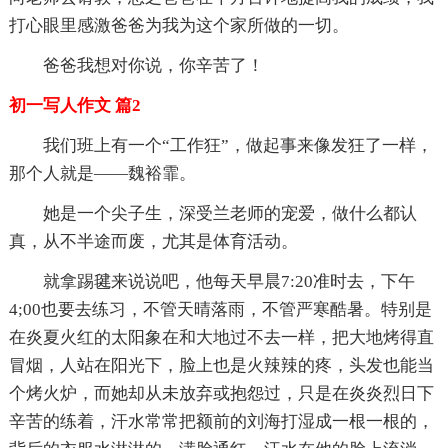
打心眼里感激爸爸为我为这个家所做的一切。
爸爸我想对你说，你辛苦了！
初一写人作文 篇2
我们班上有一个“工作狂”，做起事来像发狂了一样，
那个人就是——魏裕霏。
她是一个尖子生，深受兰老师的宠爱，做什么都认
真，从不半途而废，尤其是体育活动。
就拿踢毽来说说吧，他每天早晨7:20准时去，下午
4;00也要去练习，不管天晴落雨，不管严寒酷暑。特别是
在炎夏火红的太阳象在和大地过不去一样，把大地烤得直
冒烟，人站在阳光下，脸上也是火辣辣的疼，头发也能当
个烤火炉，而她却从未放弃或抱怨过，只是在炎炎烈日下
辛苦的练着，汗水常常把额前的刘海打湿成一根一根的，