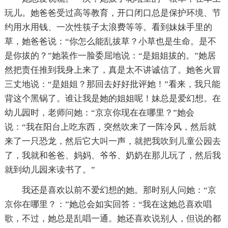
玩儿。她爸爸受过高等教育，开口闭口总是保护环境、节
约用水用钱、一次性筷子太浪费等等。看到妹妹手里的
草，她爸爸说：“你怎么能乱拔草？小草也是生命。是不
是你拔的？”她装作一脸委屈地说：“是姐姐拔的。”她居
然把责任推到我身上来了，真是太不讲诚信了。她爸火冒
三丈地说：“是姐姐？那回去好好批评她！”看来，我只能
背这个黑锅了。谁让我是她的姐姐呢！妹总是爱幻想。在
幼儿园时，老师问她：“京京你现在在哪里？”她会
说：“我在阳台上吃东西，突然吹来了一阵冷风，然后就
来了一只恐龙，然后它大叫一声，就把我吹到儿童公园去
了，我就和爸爸、妈妈、爷爷、奶奶在那儿玩了，然后我
就到幼儿园来读书了。”
我还是喜欢以前不爱幻想的她。那时别人问她：“京
京你在哪里？：”她总会如实回答：“我在这她总喜欢唱
歌，不过，她总是乱唱一通。她还喜欢说别人，但说的都