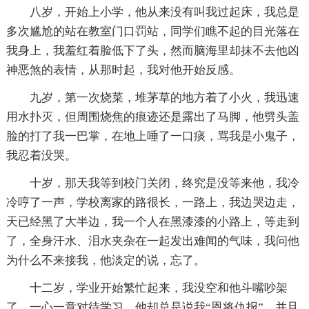
八岁，开始上小学，他从来没有叫我过起床，我总是
多次尴尬的站在教室门口罚站，同学们瞧不起的目光落在
我身上，我羞红着脸低下了头，然而脑海里却抹不去他凶
神恶煞的表情，从那时起，我对他开始反感。
九岁，第一次烧菜，堆茅草的地方着了小火，我迅速
用水扑灭，但周围烧焦的痕迹还是露出了马脚，他劈头盖
脸的打了我一巴掌，在地上唾了一口痰，骂我是小鬼子，
我忍着没哭。
十岁，那天我等到校门关闭，终究是没等来他，我冷
冷哼了一声，学校离家的路很长，一路上，我边哭边走，
天已经黑了大半边，我一个人在黑漆漆的小路上，等走到
了，全身汗水、泪水夹杂在一起发出难闻的气味，我问他
为什么不来接我，他淡定的说，忘了。
十二岁，学业开始繁忙起来，我没空和他斗嘴吵架
了，一心一意对待学习，他却总是说我“恩将仇报”，并且